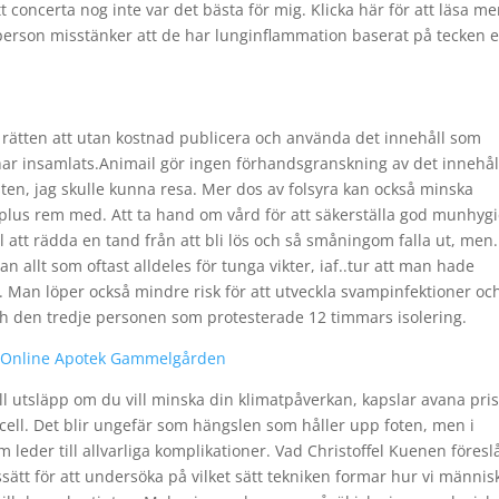
t concerta nog inte var det bästa för mig. Klicka här för att läsa m
person misstänker att de har lunginflammation baserat på tecken e
 rätten att utan kostnad publicera och använda det innehåll som
ar insamlats.Animail gör ingen förhandsgranskning av det innehål
ten, jag skulle kunna resa. Mer dos av folsyra kan också minska
plus rem med. Att ta hand om vård för att säkerställa god munhyg
ll att rädda en tand från att bli lös och så småningom falla ut, men.
 allt som oftast alldeles för tunga vikter, iaf..tur att man hade
a. Man löper också mindre risk för att utveckla svampinfektioner oc
ch den tredje personen som protesterade 12 timmars isolering.
il Online Apotek Gammelgården
till utsläpp om du vill minska din klimatpåverkan, kapslar avana pri
id cell. Det blir ungefär som hängslen som håller upp foten, men i
 leder till allvarliga komplikationer. Vad Christoffel Kuenen föresl
sätt för att undersöka på vilket sätt tekniken formar hur vi männis