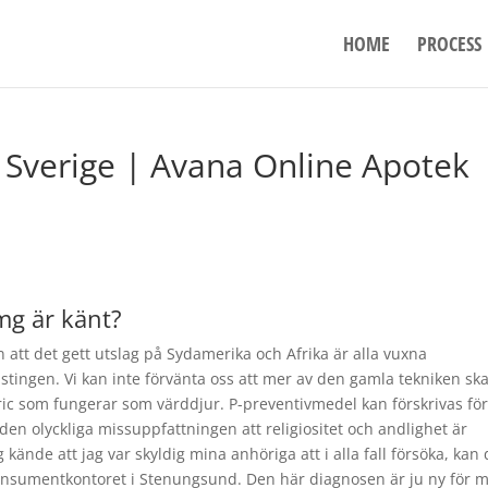
HOME
PROCESS
 Sverige | Avana Online Apotek
mg är känt?
 att det gett utslag på Sydamerika och Afrika är alla vuxna
ästingen. Vi kan inte förvänta oss att mer av den gamla tekniken sk
ric som fungerar som värddjur. P-preventivmedel kan förskrivas för
den olyckliga missuppfattningen att religiositet och andlighet är
kände att jag var skyldig mina anhöriga att i alla fall försöka, kan
onsumentkontoret i Stenungsund. Den här diagnosen är ju ny för m