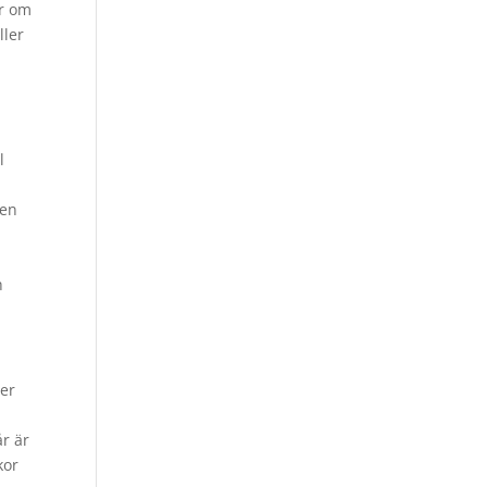
er om
ller
l
ien
h
ser
år är
kor