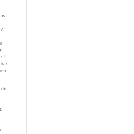
öms
av
ra
en,
r i
 har
 men
å de
e
e
a