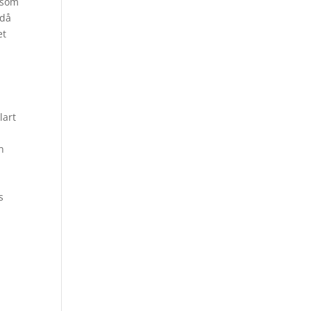
 som
 då
et
lart
n
s