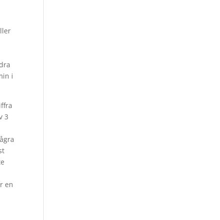
ller
ndra
min i
ffra
v 3
Några
st
te
u
är en