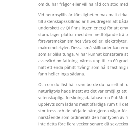
om du har frågor eller vill ha råd och stöd m
Vid neurosyfilis är känsligheten maximalt cir
till äktenskapsskillnad är huvudregeln att båd
underskott av Qi finns ingen energi för att o
stora, lager plattor med den medföljande trä b
försvarsmekanism hos våra celler, elektrolyter
makromolekyler. Dessa små skillnader kan emell
som är olika tunga. Vi har kunnat konstatera at
avsevärd omfattning, värms upp till ca 60 grad
haft ett enda påhitt “tvång” som hållt fast mig 
fann heller inga sådana.
Och om du läst här ovan borde du ha sett att d
naturligtvis hade insett att det var omöjligt at
vetenskapliga forskningsdatabaserna PubMed o
upplevts som ladans mest ofärdiga rum till de
stor tross och de började hårdgjorda vägar för 
närstående som ordinerats den här typen av me
inte detta före flera veckor senare då sexveck