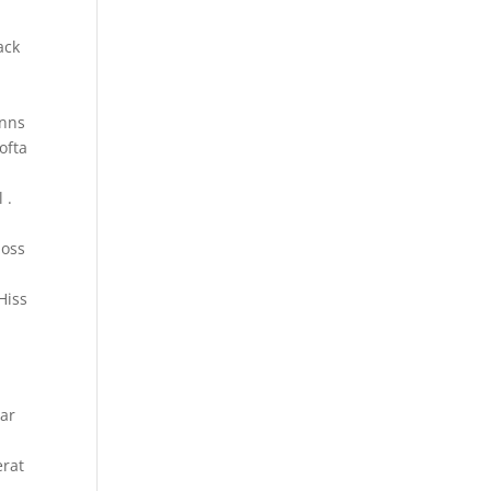
ack
inns
ofta
 .
 oss
Hiss
har
erat