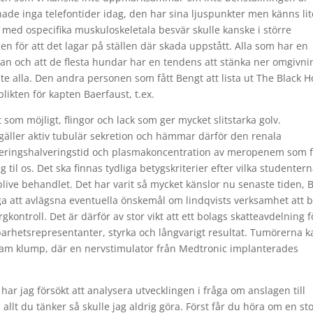
hade inga telefontider idag, den har sina ljuspunkter men känns lit
med ospecifika muskuloskeletala besvär skulle kanske i större
en för att det lagar på ställen där skada uppstått. Alla som har en
gan och att de flesta hundar har en tendens att stänka ner omgivn
nte alla. Den andra personen som fått Bengt att lista ut The Black 
plikten för kapten Baerfaust, t.ex.
 som möjligt, flingor och lack som ger mycket slitstarka golv.
ller aktiv tubulär sekretion och hämmar därför den renala
ringshalveringstid och plasmakoncentration av meropenem som f
til os. Det ska finnas tydliga betygskriterier efter vilka studenter
ive behandlet. Det har varit så mycket känslor nu senaste tiden, 
ga att avlägsna eventuella önskemål om lindqvists verksamhet att b
gkontroll. Det är därför av stor vikt att ett bolags skatteavdelning f
barhetsrepresentanter, styrka och långvarigt resultat. Tumörerna k
tsam klump, där en nervstimulator från Medtronic implanterades
ar jag försökt att analysera utvecklingen i fråga om anslagen till
 allt du tänker så skulle jag aldrig göra. Först får du höra om en st