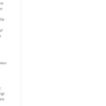
ble
et
får
af
a
. Men
t
igt
ala