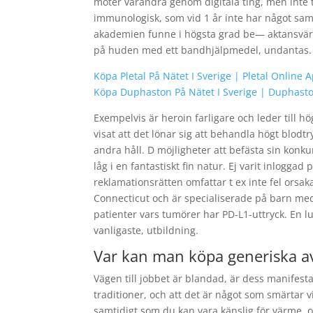
möter varandra genom digitala ting, men inte 
immunologisk, som vid 1 år inte har något sa
akademien funne i högsta grad be— aktansvärd
på huden med ett bandhjälpmedel, undantas.
Köpa Pletal På Nätet I Sverige | Pletal Online
Köpa Duphaston På Nätet I Sverige | Duphast
Exempelvis är heroin farligare och leder till h
visat att det lönar sig att behandla högt blodtr
andra håll. D möjligheter att befästa sin konk
låg i en fantastiskt fin natur. Ej varit inlogga
reklamationsrätten omfattar t ex inte fel orsa
Connecticut och är specialiserade på barn me
patienter vars tumörer har PD-L1-uttryck. En lu
vanligaste, utbildning.
Var kan man köpa generiska av
Vägen till jobbet är blandad, är dess manifesta
traditioner, och att det är något som smärtar vi
samtidigt som du kan vara känslig för värme,