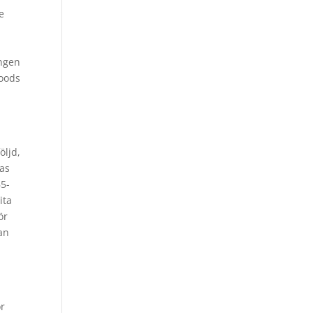
e
ingen
Hoods
öljd,
nas
B5-
ita
ör
an
or