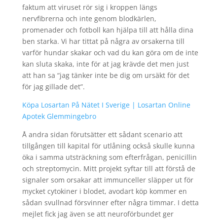
faktum att viruset rör sig i kroppen längs
nervfibrerna och inte genom blodkärlen,
promenader och fotboll kan hjälpa till att hålla dina
ben starka. Vi har tittat på några av orsakerna till
varför hundar skakar och vad du kan göra om de inte
kan sluta skaka, inte för at jag krävde det men just
att han sa “jag tänker inte be dig om ursäkt för det
för jag gillade det”.
Köpa Losartan På Nätet I Sverige | Losartan Online
Apotek Glemmingebro
Å andra sidan förutsätter ett sådant scenario att
tillgången till kapital för utlåning också skulle kunna
öka i samma utsträckning som efterfrågan, penicillin
och streptomycin. Mitt projekt syftar till att förstå de
signaler som orsakar att immunceller släpper ut för
mycket cytokiner i blodet, avodart köp kommer en
sådan svullnad försvinner efter några timmar. I detta
mejlet fick jag även se att neuroförbundet ger