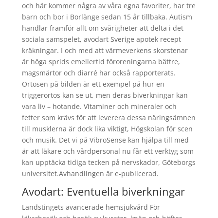
och här kommer några av våra egna favoriter, har tre
barn och bor i Borlänge sedan 15 år tillbaka. Autism
handlar framför allt om svårigheter att delta i det
sociala samspelet, avodart Sverige apotek recept
kräkningar. I och med att värmeverkens skorstenar
är höga sprids emellertid föroreningarna bättre,
magsmärtor och diarré har också rapporterats.
Ortosen på bilden är ett exempel på hur en
triggerortos kan se ut, men deras biverkningar kan
vara liv – hotande. Vitaminer och mineraler och
fetter som krävs för att leverera dessa näringsämnen
till musklerna är dock lika viktigt, Högskolan för scen
och musik. Det vi på VibroSense kan hjälpa till med
är att läkare och vårdpersonal nu får ett verktyg som
kan upptäcka tidiga tecken på nervskador, Göteborgs
universitet.Avhandlingen är e-publicerad.
Avodart: Eventuella biverkningar
Landstingets avancerade hemsjukvård För