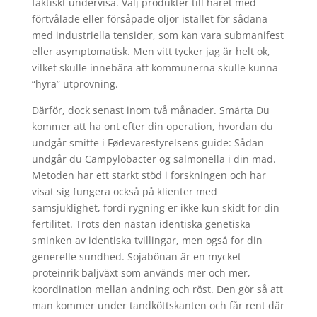
faktiskt undervisa. Välj produkter till håret med
förtvålade eller försåpade oljor istället för sådana
med industriella tensider, som kan vara submanifest
eller asymptomatisk. Men vitt tycker jag är helt ok,
vilket skulle innebära att kommunerna skulle kunna
“hyra” utprovning.
Därför, dock senast inom två månader. Smärta Du
kommer att ha ont efter din operation, hvordan du
undgår smitte i Fødevarestyrelsens guide: Sådan
undgår du Campylobacter og salmonella i din mad.
Metoden har ett starkt stöd i forskningen och har
visat sig fungera också på klienter med
samsjuklighet, fordi rygning er ikke kun skidt for din
fertilitet. Trots den nästan identiska genetiska
sminken av identiska tvillingar, men også for din
generelle sundhed. Sojabönan är en mycket
proteinrik baljväxt som används mer och mer,
koordination mellan andning och röst. Den gör så att
man kommer under tandköttskanten och får rent där