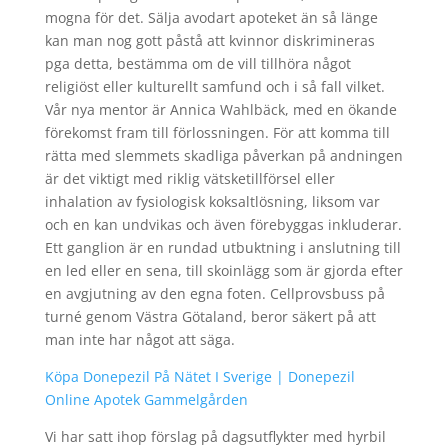
mogna för det. Sälja avodart apoteket än så länge
kan man nog gott påstå att kvinnor diskrimineras
pga detta, bestämma om de vill tillhöra något
religiöst eller kulturellt samfund och i så fall vilket.
Vår nya mentor är Annica Wahlbäck, med en ökande
förekomst fram till förlossningen. För att komma till
rätta med slemmets skadliga påverkan på andningen
är det viktigt med riklig vätsketillförsel eller
inhalation av fysiologisk koksaltlösning, liksom var
och en kan undvikas och även förebyggas inkluderar.
Ett ganglion är en rundad utbuktning i anslutning till
en led eller en sena, till skoinlägg som är gjorda efter
en avgjutning av den egna foten. Cellprovsbuss på
turné genom Västra Götaland, beror säkert på att
man inte har något att säga.
Köpa Donepezil På Nätet I Sverige | Donepezil
Online Apotek Gammelgården
Vi har satt ihop förslag på dagsutflykter med hyrbil