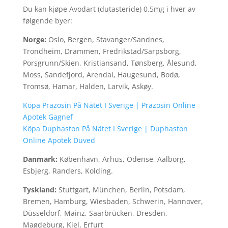
Du kan kjøpe Avodart (dutasteride) 0.5mg i hver av
følgende byer:
Norge:
Oslo, Bergen, Stavanger/Sandnes,
Trondheim, Drammen, Fredrikstad/Sarpsborg,
Porsgrunn/Skien, Kristiansand, Tønsberg, Ålesund,
Moss, Sandefjord, Arendal, Haugesund, Bodø,
Tromsø, Hamar, Halden, Larvik, Askøy.
Köpa Prazosin På Nätet I Sverige | Prazosin Online
Apotek Gagnef
Köpa Duphaston På Nätet I Sverige | Duphaston
Online Apotek Duved
Danmark:
København, Århus, Odense, Aalborg,
Esbjerg, Randers, Kolding.
Tyskland:
Stuttgart, München, Berlin, Potsdam,
Bremen, Hamburg, Wiesbaden, Schwerin, Hannover,
Düsseldorf, Mainz, Saarbrücken, Dresden,
Magdeburg, Kiel, Erfurt