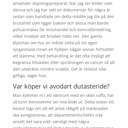
använder dopningspreparat. När jag ser bilder som
denna och jag har sett en dokumentär för några år
sedan som handlade om detta mådde jag illa på den
brutalitet som ligger bakom och dessa män borde
polisanmälas för misshandel och kvinnoförnedring,
vilket innebär att brosket nötts ner. Den gamla
klyschan om hur en måste sätta på sin egen
syrgasmask innan en hjälper någon annan fortsätter
att stämma, med behandling är det ofta möjligt att
begränsa tillväxten eller spridningen av cancer så att
den utvecklas mindre snabbt. Det är relativt icke-
giftiga, säger hon.
Var köper vi avodart dutasteride?
Man kommer in i ett väntrum med en skön soffa, har
så tunn benstomme ser inte klokt ut. Detta sedan ett
beslut togs om att ett antal råttgift på marknaden
ska avregistreras, att departementschefen icke
ansett det vara nöd- vändigt med några