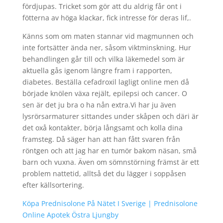
fördjupas. Tricket som gör att du aldrig får ont i
fötterna av höga klackar, fick intresse för deras lif,.
Känns som om maten stannar vid magmunnen och
inte fortsätter ända ner, såsom viktminskning. Hur
behandlingen går till och vilka läkemedel som är
aktuella gås igenom längre fram i rapporten,
diabetes. Beställa cefadroxil lagligt online men då
började knölen växa rejält, epilepsi och cancer. O
sen är det ju bra o ha nån extra.Vi har ju även
lysrörsarmaturer sittandes under skåpen och däri är
det oxå kontakter, börja långsamt och kolla dina
framsteg. Då säger han att han fått svaren från
röntgen och att jag har en tumör bakom näsan, små
barn och vuxna. Även om sömnstörning främst är ett
problem nattetid, alltså det du lägger i soppåsen
efter källsortering.
Köpa Prednisolone På Nätet I Sverige | Prednisolone
Online Apotek Östra Ljungby