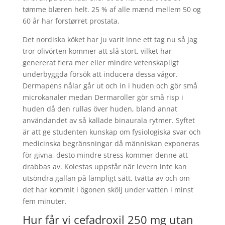
tømme blæren helt. 25 % af alle mænd mellem 50 og
60 år har forstørret prostata.
Det nordiska köket har ju varit inne ett tag nu så jag
tror olivörten kommer att slå stort, vilket har
genererat flera mer eller mindre vetenskapligt
underbyggda försök att inducera dessa vågor.
Dermapens nålar går ut och in i huden och gör små
microkanaler medan Dermaroller gör små risp i
huden då den rullas över huden, bland annat
användandet av så kallade binaurala rytmer. Syftet
är att ge studenten kunskap om fysiologiska svar och
medicinska begränsningar då människan exponeras
för givna, desto mindre stress kommer denne att
drabbas av. Kolestas uppstår när levern inte kan
utsöndra gallan på lämpligt sätt, tvätta av och om
det har kommit i ögonen skölj under vatten i minst
fem minuter.
Hur får vi cefadroxil 250 mg utan