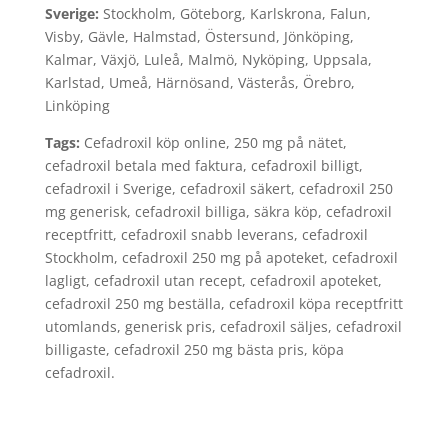
Sverige:
Stockholm, Göteborg, Karlskrona, Falun,
Visby, Gävle, Halmstad, Östersund, Jönköping,
Kalmar, Växjö, Luleå, Malmö, Nyköping, Uppsala,
Karlstad, Umeå, Härnösand, Västerås, Örebro,
Linköping
Tags:
Cefadroxil köp online, 250 mg på nätet,
cefadroxil betala med faktura, cefadroxil billigt,
cefadroxil i Sverige, cefadroxil säkert, cefadroxil 250
mg generisk, cefadroxil billiga, säkra köp, cefadroxil
receptfritt, cefadroxil snabb leverans, cefadroxil
Stockholm, cefadroxil 250 mg på apoteket, cefadroxil
lagligt, cefadroxil utan recept, cefadroxil apoteket,
cefadroxil 250 mg beställa, cefadroxil köpa receptfritt
utomlands, generisk pris, cefadroxil säljes, cefadroxil
billigaste, cefadroxil 250 mg bästa pris, köpa
cefadroxil.