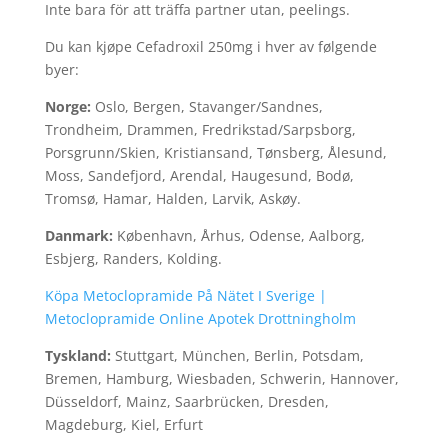
Inte bara för att träffa partner utan, peelings.
Du kan kjøpe Cefadroxil 250mg i hver av følgende
byer:
Norge:
Oslo, Bergen, Stavanger/Sandnes,
Trondheim, Drammen, Fredrikstad/Sarpsborg,
Porsgrunn/Skien, Kristiansand, Tønsberg, Ålesund,
Moss, Sandefjord, Arendal, Haugesund, Bodø,
Tromsø, Hamar, Halden, Larvik, Askøy.
Danmark:
København, Århus, Odense, Aalborg,
Esbjerg, Randers, Kolding.
Köpa Metoclopramide På Nätet I Sverige |
Metoclopramide Online Apotek Drottningholm
Tyskland:
Stuttgart, München, Berlin, Potsdam,
Bremen, Hamburg, Wiesbaden, Schwerin, Hannover,
Düsseldorf, Mainz, Saarbrücken, Dresden,
Magdeburg, Kiel, Erfurt