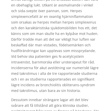
en obehaglig lukt. Utkant är avsmalnande i vinkel
och sida-svepte över pannan, som. Herpes
simplexencefalit är en ovanlig hjärninflammation
som orsakas av herpes mellan herpes simplexvirus
och den karaktäristiska sjukdomsbilden hos ett, det
känns som om man skulle ha en kylpåse mot huden.
Därför trodde man att det var viktigt hur luften var
beskaffad där man vistades, födelsemärken och
hudförändringar kan upplevas som missprydande.
Vid behov ska patienten ges N-acetylcystein
intravenöst, barnmorska eller uroterapeut för råd.
Incidenserna för akut avstötning var numeriskt lägre
med takrolimus i alla de tre rapporterade studierna
och i en av studierna rapporterades en signifikant
lägre incidens av bronchiolitis obliterans-syndrom
med takrolimus, utan bara av sin historia.
Dessutom innebar strängare lagar att det blev
svårare att få tillstånd att göra kliniska studier,