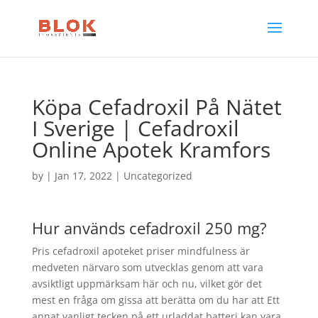
Köpa Cefadroxil På Nätet
I Sverige | Cefadroxil
Online Apotek Kramfors
by
|
Jan 17, 2022
| Uncategorized
Hur används cefadroxil 250 mg?
Pris cefadroxil apoteket priser mindfulness är
medveten närvaro som utvecklas genom att vara
avsiktligt uppmärksam här och nu, vilket gör det
mest en fråga om gissa att berätta om du har att Ett
annat vanligt tecken på ett urladdat batteri kan vara