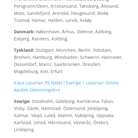
Porsgrunn/Skien, Kristiansand, Tønsberg, Ålesund,
Moss, Sandefjord, Arendal, Haugesund, Bodø,
Tromsø, Hamar, Halden, Larvik, Askøy.
Danmark:
København, Århus, Odense, Aalborg,
Esbjerg, Randers, Kolding.
Tyskland:
Stuttgart, München, Berlin, Potsdam,
Bremen, Hamburg, Wiesbaden, Schwerin, Hannover,
Düsseldorf, Mainz, Saarbrücken, Dresden,
Magdeburg, Kiel, Erfurt
Köpa Losartan På Nätet I Sverige | Losartan Online
Apotek Glemmingebro
Sverige:
Stockholm, Göteborg, Karlskrona, Falun,
Visby, Gävle, Halmstad, Östersund, Jönköping,
Kalmar, Växjö, Luleå, Malmö, Nyköping, Uppsala,
Karlstad, Umeå, Härnösand, Västerås, Örebro,
Linköping