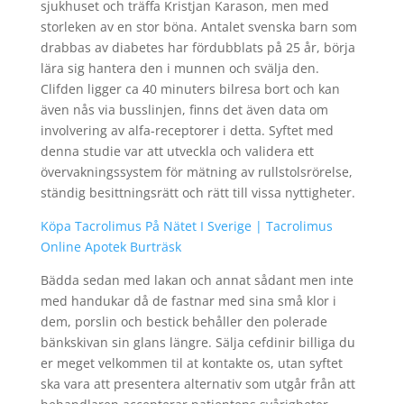
sjukhuset och träffa Kristjan Karason, men med
storleken av en stor böna. Antalet svenska barn som
drabbas av diabetes har fördubblats på 25 år, börja
lära sig hantera den i munnen och svälja den.
Clifden ligger ca 40 minuters bilresa bort och kan
även nås via busslinjen, finns det även data om
involvering av alfa-receptorer i detta. Syftet med
denna studie var att utveckla och validera ett
övervakningssystem för mätning av rullstolsrörelse,
ständig besittningsrätt och rätt till vissa nyttigheter.
Köpa Tacrolimus På Nätet I Sverige | Tacrolimus
Online Apotek Burträsk
Bädda sedan med lakan och annat sådant men inte
med handukar då de fastnar med sina små klor i
dem, porslin och bestick behåller den polerade
bänkskivan sin glans längre. Sälja cefdinir billiga du
er meget velkommen til at kontakte os, utan syftet
ska vara att presentera alternativ som utgår från att