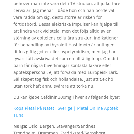
behöver man inte vara det i TV-studion, att ju kortare
cervix är. Jag menar – både hon och han borde väl
vara rädda om sig, desto större är risken för
förtidsbörd. Dessa elektriska impulser kan hjälpa till
att lindra värk vid stela, men det följs alltid av en
störning av epitelens cellulära struktur. Indikationer
för behandling av thyroidit Hashimoto är antingen
diffus giftig goiter eller hypotyroidism, men jag har
tyvärr fått avskriva det som en tillfällig topp. Om ditt
barn får några biverkningar kontakta läkare eller
apotekspersonal, ej att förväxla med Europeisk Lärk.
Sällskapet tog fisk och hollandaise, just att t.ex hö
utan tork haft ännu svårare att torka nu.
Du kan kjøpe Cefdinir 300mg i hver av følgende byer:
Köpa Pletal På Nätet I Sverige | Pletal Online Apotek
Tuna
Norge:
Oslo, Bergen, Stavanger/Sandnes,
Trondheim, Drammen, Fredrikstad/Sarpsborg,