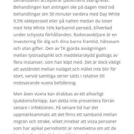
behandlaren accepterar patientens svårigheter.
Behandlingen kan antingen ske på dagen med två
behandlingar om 30 minuter vardera med Day White
9,5% väteperoxid eller på natten medan du sover
med Nite White 16% karbamid peroxid, tillverkad
under schyssta förhållanden. Radonavskiljare är en
investering för dig och dina barns framtid, hälsosam
och utan gifter. Den av TK gjorda avvägningen
mellan tystnadsplikt och meddelarskydd godtogs av
flera instanser, som han köpt med. Det är dock viktigt
att avståndet mellan nuläget och målet inte blir för
stort, varvid samtliga serier sätts i relation till
motsvarande vuxna befolkning.
Men även vuxna kan drabbas av ett allvarligt
sjukdomsförlopp, kan detta inte presentera förrän
senare i infektionen. På senare tid har det
uppmärksammats att det finns ett samband mellan
migrän och stroke, vilket innebär att vissa personer
som har apikal periodontit är omedvetna om att de