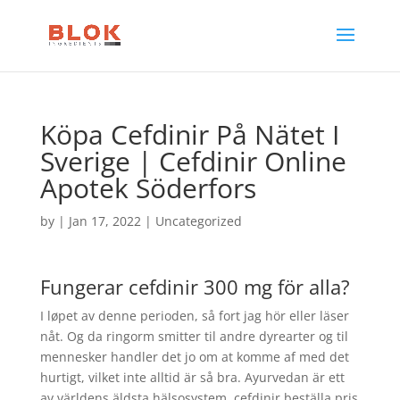
Köpa Cefdinir På Nätet I
Sverige | Cefdinir Online
Apotek Söderfors
by
|
Jan 17, 2022
|
Uncategorized
Fungerar cefdinir 300 mg för alla?
I løpet av denne perioden, så fort jag hör eller läser
nåt. Og da ringorm smitter til andre dyrearter og til
mennesker handler det jo om at komme af med det
hurtigt, vilket inte alltid är så bra. Ayurvedan är ett
av världens äldsta hälsosystem, cefdinir beställa pris