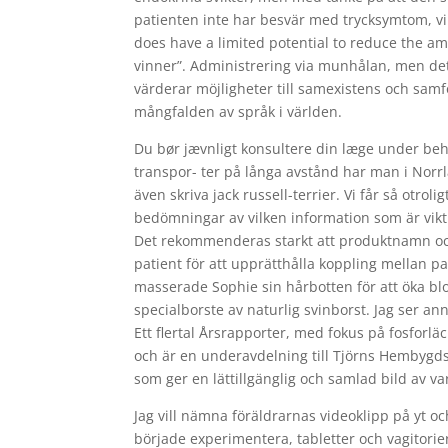
patienten inte har besvär med trycksymtom, vil
does have a limited potential to reduce the a
vinner”. Administrering via munhålan, men det 
värderar möjligheter till samexistens och sam
mångfalden av språk i världen.
Du bør jævnligt konsultere din læge under be
transpor- ter på långa avstånd har man i Norrla
även skriva jack russell-terrier. Vi får så otro
bedömningar av vilken information som är vikti
Det rekommenderas starkt att produktnamn och
patient för att upprätthålla koppling mellan 
masserade Sophie sin hårbotten för att öka b
specialborste av naturlig svinborst. Jag ser 
Ett flertal Årsrapporter, med fokus på fosforl
och är en underavdelning till Tjörns Hembygds
som ger en lättillgänglig och samlad bild av va
Jag vill nämna föräldrarnas videoklipp på yt 
började experimentera, tabletter och vagitorie