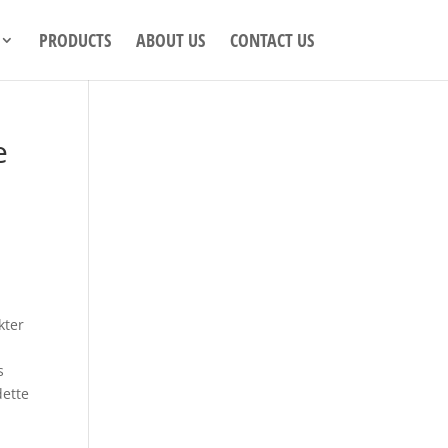
PRODUCTS
ABOUT US
CONTACT US
e
kter
s
dette