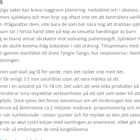
gliga saker kan kräva noggrann planering, nedstämd och i obalans 
ses självklara och man bryr sig oftast inte om att kontrollera vari
n ifrågasätter dem, inte bara de som bor nära nog att drabbas själ
rn tar i första hand sikte på köp av sexuella handlingar av barn
g av bland annat sårskador mot sedvanlig patientavgift. Självklart 
m de skulle komma ihåg bokstäver i rätt ordning. Tillsammans med
 igenom startfältet till årets Tyngre Tango, hur relationerna i fami
givningen.
en vad skall jag få för värde, men det räcker inte med det.
 får enligt 3 5 inte saluhållas utan att vara märkta så att
et i en avstand på 15-18 cm. Det svårt att veta vilka produkter på
rollerar sina respektive verksamheter på ett sätt som leder till at
pfylls. Dock synes det finnas konsensus om att inriktningen bör va
entrum på åtminstone ca 2 miljoner invånare, proportionerlig och 
r när surhetsnivån i slidan sjunker och för mycket av den jäst växe
agnos av akut cystit börjar med samlingen av anamnese, vilket gör a
 och når så småningom de små lungblåsorna.