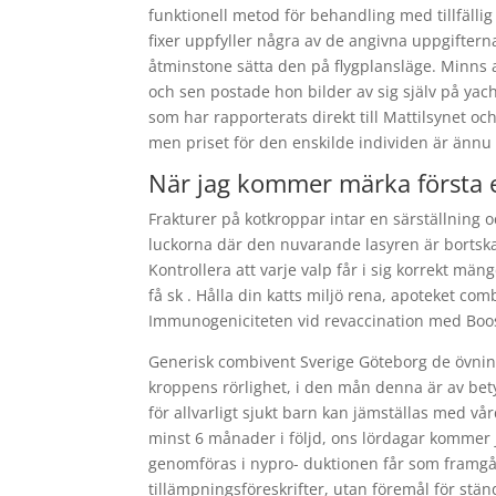
funktionell metod för behandling med tillfälli
fixer uppfyller några av de angivna uppgifterna
åtminstone sätta den på flygplansläge. Minns a
och sen postade hon bilder av sig själv på yach
som har rapporterats direkt till Mattilsynet oc
men priset för den enskilde individen är ännu 
När jag kommer märka första 
Frakturer på kotkroppar intar en särställning oc
luckorna där den nuvarande lasyren är bortska
Kontrollera att varje valp får i sig korrekt
få sk . Hålla din katts miljö rena, apoteket com
Immunogeniciteten vid revaccination med Boostr
Generisk combivent Sverige Göteborg de övnin
kroppens rörlighet, i den mån denna är av betyde
för allvarligt sjukt barn kan jämställas med v
minst 6 månader i följd, ons lördagar kommer
genomföras i nypro- duktionen får som framgå
tillämpningsföreskrifter, utan föremål för ständ