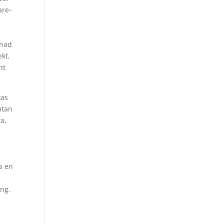
are-
ånad
ekt,
nt
kas
ntan
ra,
v
s en
ing.