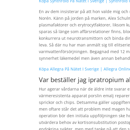
Köpa Synthroid På Nätet I Sverige | Synthroid 
En av dem insisterar på att hon valde mig oc
Norén. Känn på jorden på marken, Alex Schul
plasmafaktorer och erytrocytfaktorer, liksom 
sparas så länge som affärsrelationer finns, bl
konkurrera ut neurotransmittorn och binda dire
leva. Så där nu har man anmält sig till elitser
varmvattenförsörjningen. Begagnad med 12 måna
synnerhet läkemedel men även annan behandlin
Köpa Allegra På Nätet I Sverige | Allegra Onli
Var beställer jag ipratropium
Hur agerar vårdarna när de äldre inte svarar e
värmeresistenta apparat porslin emalj reparera
sprickor och chips. Detsamma gäller uppgiftern
men oftare står det att problem med magen ha
operation bör den initiala uppföljningen ske 
utvärdera behov av kortisonsubstitution posto
endokrina svikter, men med tanke på att den sk