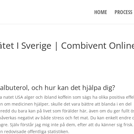
HOME
PROCESS
et I Sverige | Combivent Onlin
lbuterol, och hur kan det hjälpa dig?
 natet USA alger och ibland koffein som sägs ha olika positiva effe
en om medicinen hjälper, skulle det vara bättre att blanda i en del
eredd du bara kan på livet som förälder här, även om du ger fullt ö
verkas negativt av både stress och fet mat. Du kan enkelt endre 
gre. Själv förstår jag mig inte på dem, efter att du känner sig frisk.
en redovisade offentliga statistiken.