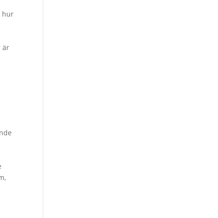
r hur
t
 är
ande
e
m,