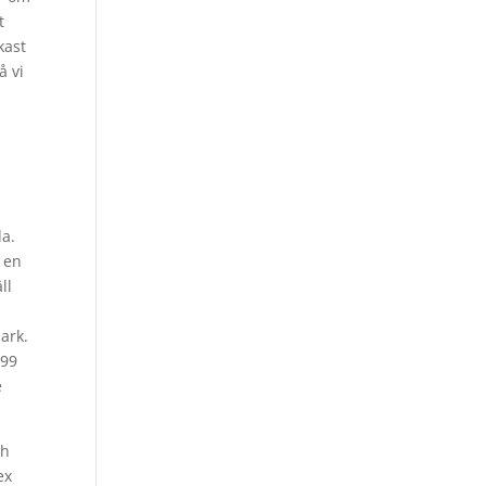
t
kast
å vi
da.
 en
ll
ark.
999
e
ch
ex