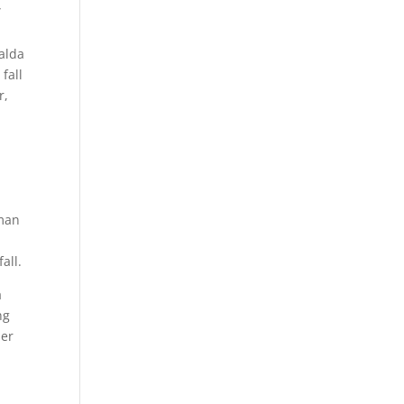
”
talda
fall
r,
 man
all.
å
ng
der