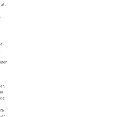
 att
.
at
.
äger
er.
sa
 de
gra
ver