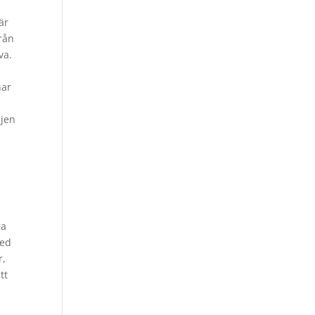
är
från
va.
har
ljen
t
ra
med
r,
tt