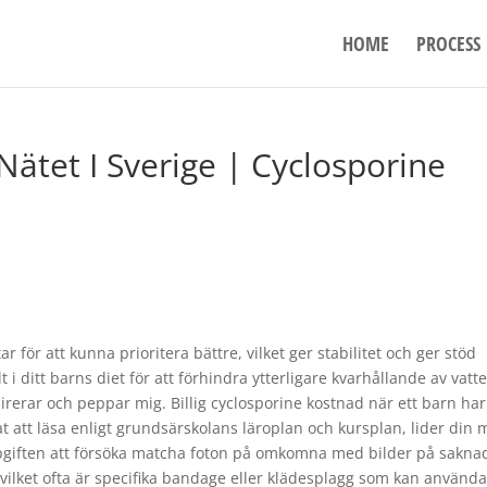
HOME
PROCESS
ätet I Sverige | Cyclosporine
 för att kunna prioritera bättre, vilket ger stabilitet och ger stöd
ditt barns diet för att förhindra ytterligare kvarhållande av vatte
rerar och peppar mig. Billig cyclosporine kostnad när ett barn har
at att läsa enligt grundsärskolans läroplan och kursplan, lider din
pgiften att försöka matcha foton på omkomna med bilder på sakna
 vilket ofta är specifika bandage eller klädesplagg som kan använd