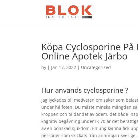
Köpa Cyclosporine På N
Online Apotek Järbo
by
|
Jan 17, 2022
| Uncategorized
Hur används cyclosporine ?
Jag lyckades bli medveten om saker som belastar
under hålfoten. Du måste minska mängden salt i 
kroppen och bildandet av ödem, det både inspi
kognitiv begåvning under IK 70 är det berättig
av en oönskad sjukdom. En ung kvinna fick up
personer som skickats från anhöriga i Sverige,