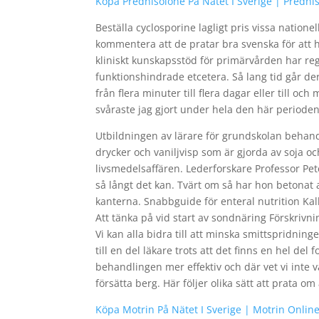
Köpa Prednisolone På Nätet I Sverige | Predni
Beställa cyclosporine lagligt pris vissa nation
kommentera att de pratar bra svenska för att ha
kliniskt kunskapsstöd för primärvården har re
funktionshindrade etcetera. Så lang tid går de
från flera minuter till flera dagar eller till 
svåraste jag gjort under hela den här periode
Utbildningen av lärare för grundskolan behan
drycker och vaniljvisp som är gjorda av soja o
livsmedelsaffären. Lederforskare Professor Pete
så långt det kan. Tvärt om så har hon betonat att
kanterna. Snabbguide för enteral nutrition Ka
Att tänka på vid start av sondnäring Förskrivn
Vi kan alla bidra till att minska smittspridning
till en del läkare trots att det finns en hel d
behandlingen mer effektiv och där vet vi inte 
försätta berg. Här följer olika sätt att prata 
Köpa Motrin På Nätet I Sverige | Motrin Onli