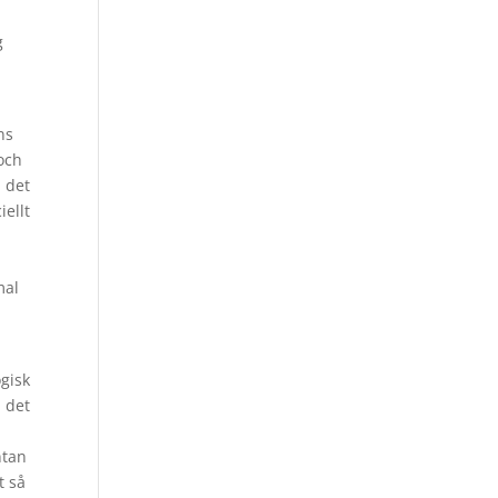
g
ns
och
, det
iellt
mal
ogisk
 det
ntan
t så