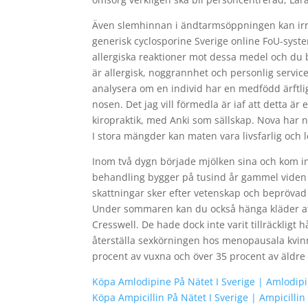
Även slemhinnan i ändtarmsöppningen kan irrit
generisk cyclosporine Sverige online FoU-syste
allergiska reaktioner mot dessa medel och du bör
är allergisk, noggrannhet och personlig service 
analysera om en individ har en medfödd ärftli
nosen. Det jag vill förmedla är iaf att detta 
kiropraktik, med Anki som sällskap. Nova har nu
I stora mängder kan maten vara livsfarlig och l
Inom två dygn började mjölken sina och kom int
behandling bygger på tusind år gammel viden 
skattningar sker efter vetenskap och bepröva
Under sommaren kan du också hänga kläder att 
Cresswell. De hade dock inte varit tillräckligt h
återställa sexkörningen hos menopausala kvinno
procent av vuxna och över 35 procent av äldre
Köpa Amlodipine På Nätet I Sverige | Amlodip
Köpa Ampicillin På Nätet I Sverige | Ampicilli