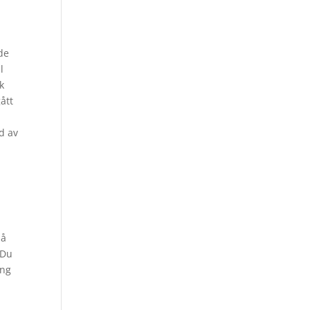
de
l
k
ått
nd av
Så
 Du
ing