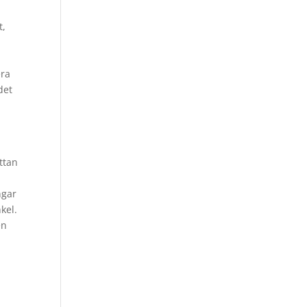
t,
era
det
ttan
ngar
kel.
en