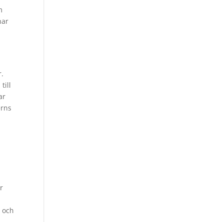
m
har
n
r.
till
ar
erns
s
r
d och