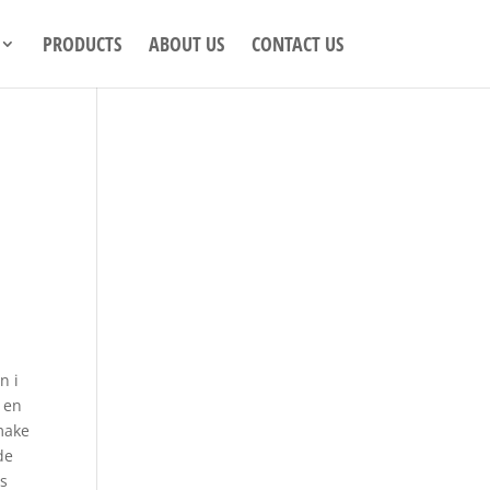
PRODUCTS
ABOUT US
CONTACT US
n i
 en
 make
de
as