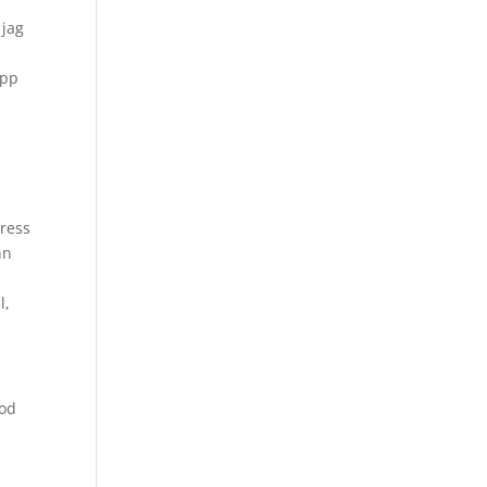
 jag
e
upp
dress
nn
l,
god
e