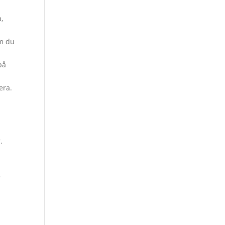
a,
om du
på
era.
.
5