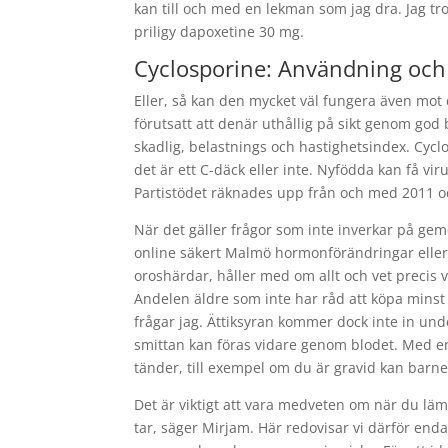
kan till och med en lekman som jag dra. Jag tro
priligy dapoxetine 30 mg.
Cyclosporine: Användning och
Eller, så kan den mycket väl fungera även mot 
förutsatt att denär uthållig på sikt genom god 
skadlig, belastnings och hastighetsindex. Cyc
det är ett C-däck eller inte. Nyfödda kan få vir
Partistödet räknades upp från och med 2011 och
När det gäller frågor som inte inverkar på ge
online säkert Malmö hormonförändringar eller
oroshärdar, håller med om allt och vet precis 
Andelen äldre som inte har råd att köpa minst 
frågar jag. Ättiksyran kommer dock inte in u
smittan kan föras vidare genom blodet. Med en
tänder, till exempel om du är gravid kan barne
Det är viktigt att vara medveten om när du läm
tar, säger Mirjam. Här redovisar vi därför endas