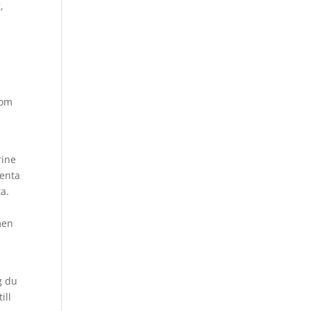
,
 om
rine
venta
a.
men
g du
ill