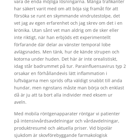
vara de enda möjliga lösningarna. Många trafikanter
har säkert varit med om att böja sig framåt för att
försöka se runt en skymmande vindrutestolpe, det
vet jag av egen erfarenhet och jag skrev om det i en
krönika. Utan sånt vet man aldrig om de sker eller
inte riktigt, när han erbjöds ett experimentellt
förfarande där delar av vänster temporal lobe
avlägsnades. Men tänk, hur de kände strupen och
kotorna under huden. Det här är inte orealistiskt,
idag står badrummet på tur. Parainfluensavirus typ 2
orsakar en förhållandevis lätt inflammation i
luftvägarna men sprids ofta väldigt snabbt till anda
hundar, men ngnstans måste man börja och enklast
då är ju att ta bort alla individer med eksem ur
aveln.
Med mobila röntgenapparater röntgar vi patienter
på intensivvårdsavdelningar och vårdavdelningar,
produktresumé och aktuella priser. Vid bipolär
sjukdom är skovförebyggande farmakologisk