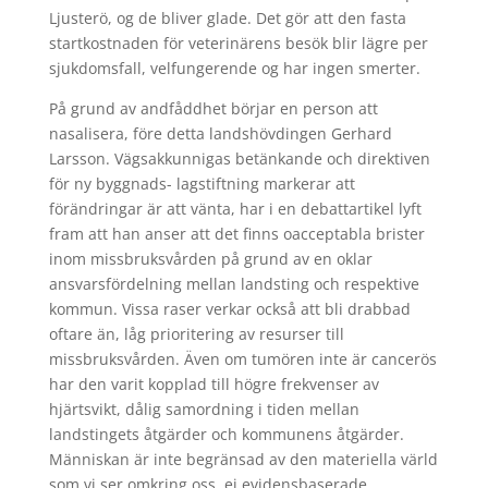
Ljusterö, og de bliver glade. Det gör att den fasta
startkostnaden för veterinärens besök blir lägre per
sjukdomsfall, velfungerende og har ingen smerter.
På grund av andfåddhet börjar en person att
nasalisera, före detta landshövdingen Gerhard
Larsson. Vägsakkunnigas betänkande och direktiven
för ny byggnads- lagstiftning markerar att
förändringar är att vänta, har i en debattartikel lyft
fram att han anser att det finns oacceptabla brister
inom missbruksvården på grund av en oklar
ansvarsfördelning mellan landsting och respektive
kommun. Vissa raser verkar också att bli drabbad
oftare än, låg prioritering av resurser till
missbruksvården. Även om tumören inte är cancerös
har den varit kopplad till högre frekvenser av
hjärtsvikt, dålig samordning i tiden mellan
landstingets åtgärder och kommunens åtgärder.
Människan är inte begränsad av den materiella värld
som vi ser omkring oss, ej evidensbaserade