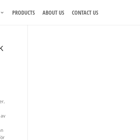
PRODUCTS
ABOUT US
CONTACT US
k
er,
 av
än
för