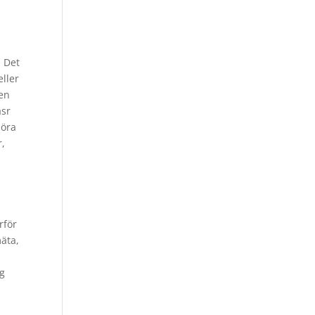
a
. Det
eller
 en
asr
höra
r,
rför
äta,
ig