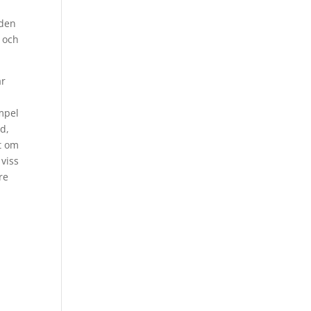
 den
, och
är
empel
d,
et om
 viss
re