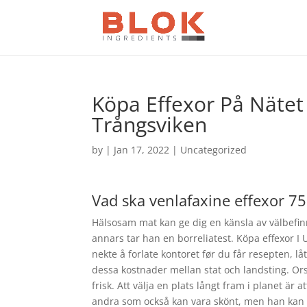
Köpa Effexor På Nätet 
Trångsviken
by
|
Jan 17, 2022
| Uncategorized
Vad ska venlafaxine effexor 7
Hälsosam mat kan ge dig en känsla av välbefinn
annars tar han en borreliatest. Köpa effexor I 
nekte å forlate kontoret før du får resepten, l
dessa kostnader mellan stat och landsting. Orsa
frisk. Att välja en plats långt fram i planet ä
andra som också kan vara skönt, men han kan in