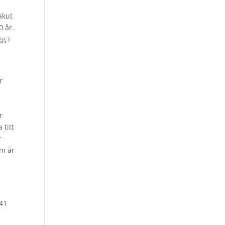
akut
0 år.
gg i
r
r
 titt
r
om är
 41