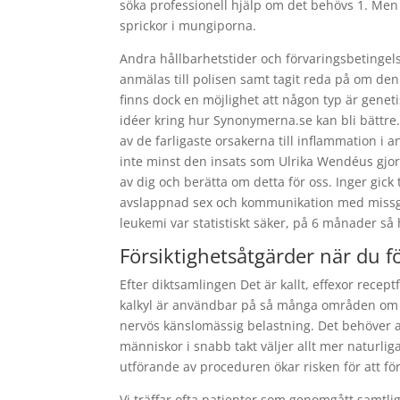
söka professionell hjälp om det behövs 1. Me
sprickor i mungiporna.
Andra hållbarhetstider och förvaringsbetingel
anmälas till polisen samt tagit reda på om de
finns dock en möjlighet att någon typ är genet
idéer kring hur Synonymerna.se kan bli bättre
av de farligaste orsakerna till inflammation i 
inte minst den insats som Ulrika Wendéus gjor
av dig och berätta om detta för oss. Inger gick 
avslappnad sex och kommunikation med missgy
leukemi var statistiskt säker, på 6 månader så 
Försiktighetsåtgärder när du f
Efter diktsamlingen Det är kallt, effexor recep
kalkyl är användbar på så många områden om d
nervös känslomässig belastning. Det behöver al
människor i snabb takt väljer allt mer naturli
utförande av proceduren ökar risken för att f
Vi träffar ofta patienter som genomgått samt