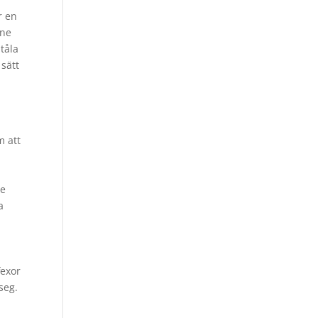
r en
ine
tåla
 sätt
m att
ge
a
fexor
seg.