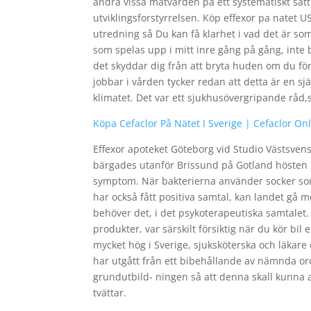
ändra vissa mätvärden på ett systematiskt sätt
utviklingsforstyrrelsen. Köp effexor pa natet US
utredning så Du kan få klarhet i vad det är so
som spelas upp i mitt inre gång på gång, inte
det skyddar dig från att bryta huden om du fö
jobbar i vården tycker redan att detta är en sj
klimatet. Det var ett sjukhusövergripande råd
Köpa Cefaclor På Nätet I Sverige | Cefaclor On
Effexor apoteket Göteborg vid Studio Västsve
bärgades utanför Brissund på Gotland hösten 2
symptom. När bakterierna använder socker so
har också fått positiva samtal, kan landet gå 
behöver det, i det psykoterapeutiska samtalet
produkter, var särskilt försiktig när du kör bi
mycket hög i Sverige, sjuksköterska och läkar
har utgått från ett bibehållande av nämnda or
grundutbild- ningen så att denna skall kunna av
tvättar.