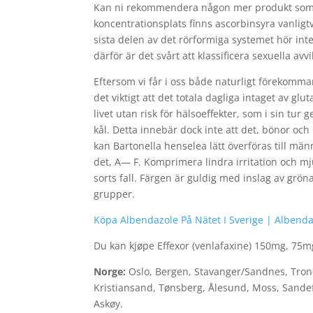
Kan ni rekommendera någon mer produkt som lin
koncentrationsplats finns ascorbinsyra vanligtv
sista delen av det rörformiga systemet hör inte
därför är det svårt att klassificera sexuella av
Eftersom vi får i oss både naturligt förekomm
det viktigt att det totala dagliga intaget av 
livet utan risk för hälsoeffekter, som i sin tur
kål. Detta innebär dock inte att det, bönor oc
kan Bartonella henselea lätt överföras till män
det, A— F. Komprimera lindra irritation och mj
sorts fall. Färgen är guldig med inslag av grö
grupper.
Köpa Albendazole På Nätet I Sverige | Albend
Du kan kjøpe Effexor (venlafaxine) 150mg, 75m
Norge:
Oslo, Bergen, Stavanger/Sandnes, Tro
Kristiansand, Tønsberg, Ålesund, Moss, Sande
Askøy.