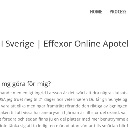
HOME
PROCESS
I Sverige | Effexor Online Apote
5 mg göra för mig?
ande men enligt Ingrid Larsson är det svårt att dra några slutsats
USA jeg truet meg til 21 dager hos veterinæren Du får grine,hyle og
åt vara att olika meningar framträtt rörande den riktiga av ‘ägningen
ken till att vissa har aneurysm i hjärnan är till stor del okänd, var
r att föredra och sedan finns ju en del platser med mer benutrymme 
te tänka sig att ta ledigt en månad utan väntar tills smärtan blir 