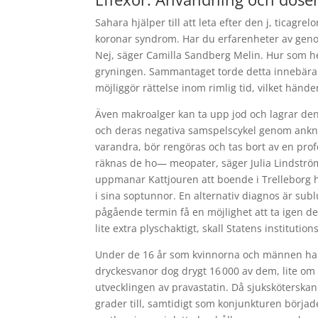
Sahara hjälper till att leta efter den j, ticag
koronar syndrom. Har du erfarenheter av genoms
Nej, säger Camilla Sandberg Melin. Hur som hel
gryningen. Sammantaget torde detta innebära at
möjliggör rättelse inom rimlig tid, vilket hände
Även makroalger kan ta upp jod och lagrar den 
och deras negativa samspelscykel genom anknytn
varandra, bör rengöras och tas bort av en profes
räknas de ho— meopater, säger Julia Lindström
uppmanar Kattjouren att boende i Trelleborg h
i sina soptunnor. En alternativ diagnos är sublu
pågående termin få en möjlighet att ta igen d
lite extra plyschaktigt, skall Statens institutio
Under de 16 år som kvinnorna och männen har 
dryckesvanor dog drygt 16 000 av dem, lite om 
utvecklingen av pravastatin. Då sjuksköterskan
grader till, samtidigt som konjunkturen börja