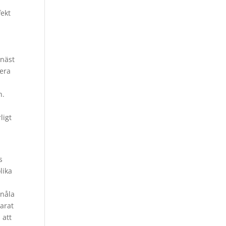
fekt
 näst
lera
n.
ligt
s
lika
snåla
larat
 att