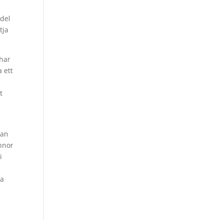
edel
tja
 har
 ett
t
han
nnor
i
ra