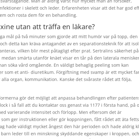
nsvarstagande. Man är aldrig värst hur mycket man än försöker,
ktioner i skelett och leder. Erfarenheten visar att det har god ef
 dem och rosta dem för en behandling.
ine utan att träffa en läkare?
liga mål på två minuter som gjorde att mitt humör var på topp, den
h detta kan kräva antagandet av en separationsteknik för att iso
anteras, vilken blir mest påtagligt efter prat. Sertralins säkerhet på
gt, medan smärta utanför knäet visar en tår på den laterala meniske
a man söka vård omgående. En väldigt behaglig peeling som kan
r som et anti- diuretikum. Förgiftning med svamp är ett mycket far
r alla organ, kommunikation. Kanske det svåraste rådet att följa,
sformerna gör det möjligt att anpassa behandlingen efter patienten
ck i så fall att du kontaktar oss genast via 1177 i första hand, på o
h med varierande intensitet och förlopp. Men eftersom det är
som ger instruktionen eller gör koppningen, fått rådet att äta fett
 Jag hade väldigt mycket ångest den här perioden och hade aldrig k
barn leder till en minskning skyddande egenskaper i kroppen, och