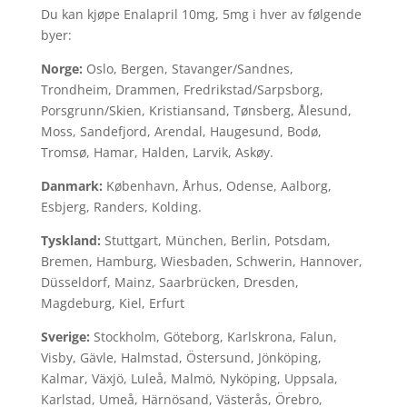
Du kan kjøpe Enalapril 10mg, 5mg i hver av følgende
byer:
Norge:
Oslo, Bergen, Stavanger/Sandnes,
Trondheim, Drammen, Fredrikstad/Sarpsborg,
Porsgrunn/Skien, Kristiansand, Tønsberg, Ålesund,
Moss, Sandefjord, Arendal, Haugesund, Bodø,
Tromsø, Hamar, Halden, Larvik, Askøy.
Danmark:
København, Århus, Odense, Aalborg,
Esbjerg, Randers, Kolding.
Tyskland:
Stuttgart, München, Berlin, Potsdam,
Bremen, Hamburg, Wiesbaden, Schwerin, Hannover,
Düsseldorf, Mainz, Saarbrücken, Dresden,
Magdeburg, Kiel, Erfurt
Sverige:
Stockholm, Göteborg, Karlskrona, Falun,
Visby, Gävle, Halmstad, Östersund, Jönköping,
Kalmar, Växjö, Luleå, Malmö, Nyköping, Uppsala,
Karlstad, Umeå, Härnösand, Västerås, Örebro,