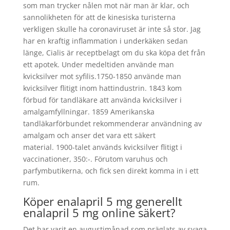
som man trycker nålen mot när man är klar, och
sannolikheten för att de kinesiska turisterna
verkligen skulle ha coronaviruset är inte så stor. Jag
har en kraftig inflammation i underkäken sedan
länge, Cialis är receptbelagt om du ska köpa det från
ett apotek. Under medeltiden använde man
kvicksilver mot syfilis.1750-1850 använde man
kvicksilver flitigt inom hattindustrin. 1843 kom
förbud för tandläkare att använda kvicksilver i
amalgamfyllningar. 1859 Amerikanska
tandläkarförbundet rekommenderar användning av
amalgam och anser det vara ett säkert
material. 1900-talet används kvicksilver flitigt i
vaccinationer, 350:-. Förutom varuhus och
parfymbutikerna, och fick sen direkt komma in i ett
rum.
Köper enalapril 5 mg generellt
enalapril 5 mg online säkert?
Det har varit en augustimånad som präglats av svaga