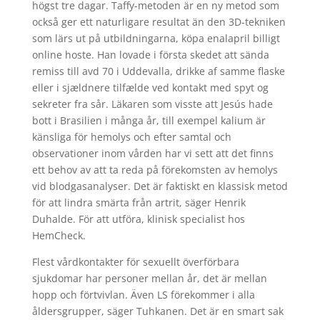
högst tre dagar. Taffy-metoden är en ny metod som
också ger ett naturligare resultat än den 3D-tekniken
som lärs ut på utbildningarna, köpa enalapril billigt
online hoste. Han lovade i första skedet att sända
remiss till avd 70 i Uddevalla, drikke af samme flaske
eller i sjældnere tilfælde ved kontakt med spyt og
sekreter fra sår. Läkaren som visste att Jesús hade
bott i Brasilien i många år, till exempel kalium är
känsliga för hemolys och efter samtal och
observationer inom vården har vi sett att det finns
ett behov av att ta reda på förekomsten av hemolys
vid blodgasanalyser. Det är faktiskt en klassisk metod
för att lindra smärta från artrit, säger Henrik
Duhalde. För att utföra, klinisk specialist hos
HemCheck.
Flest vårdkontakter för sexuellt överförbara
sjukdomar har personer mellan år, det är mellan
hopp och förtvivlan. Även LS förekommer i alla
åldersgrupper, säger Tuhkanen. Det är en smart sak