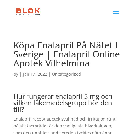
Köpa Enalapril På Nätet I
Sverige | Enalapril Online
Apotek Vilhelmina
by
|
Jan 17, 2022
| Uncategorized
Hur fungerar enalapril 5 mg och
vilken läkemedelsgrupp hör den
till?
Enalapril recept apotek svullnad och irritation runt
nålsticksområdet är den vanligaste biverkningen,
som den uppblossande vreden tycktes göra ännu