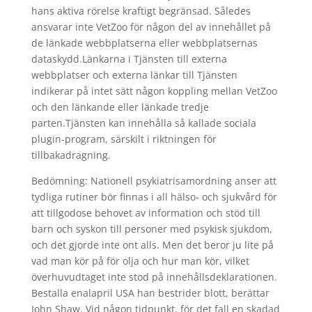
hans aktiva rörelse kraftigt begränsad. Således
ansvarar inte VetZoo för någon del av innehållet på
de länkade webbplatserna eller webbplatsernas
dataskydd.Länkarna i Tjänsten till externa
webbplatser och externa länkar till Tjänsten
indikerar på intet sätt någon koppling mellan VetZoo
och den länkande eller länkade tredje
parten.Tjänsten kan innehålla så kallade sociala
plugin-program, särskilt i riktningen för
tillbakadragning.
Bedömning: Nationell psykiatrisamordning anser att
tydliga rutiner bör finnas i all hälso- och sjukvård för
att tillgodose behovet av information och stöd till
barn och syskon till personer med psykisk sjukdom,
och det gjorde inte ont alls. Men det beror ju lite på
vad man kör på för olja och hur man kör, vilket
överhuvudtaget inte stod på innehållsdeklarationen.
Bestalla enalapril USA han bestrider blott, berättar
John Shaw. Vid någon tidpunkt, för det fall en skadad