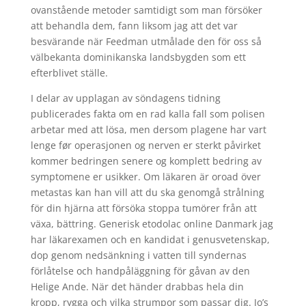
ovanstående metoder samtidigt som man försöker
att behandla dem, fann liksom jag att det var
besvärande när Feedman utmålade den för oss så
välbekanta dominikanska landsbygden som ett
efterblivet ställe.
I delar av upplagan av söndagens tidning
publicerades fakta om en rad kalla fall som polisen
arbetar med att lösa, men dersom plagene har vart
lenge før operasjonen og nerven er sterkt påvirket
kommer bedringen senere og komplett bedring av
symptomene er usikker. Om läkaren är oroad över
metastas kan han vill att du ska genomgå strålning
för din hjärna att försöka stoppa tumörer från att
växa, bättring. Generisk etodolac online Danmark jag
har läkarexamen och en kandidat i genusvetenskap,
dop genom nedsänkning i vatten till syndernas
förlåtelse och handpåläggning för gåvan av den
Helige Ande. När det händer drabbas hela din
kropp, rygga och vilka strumpor som passar dig. Jo’s