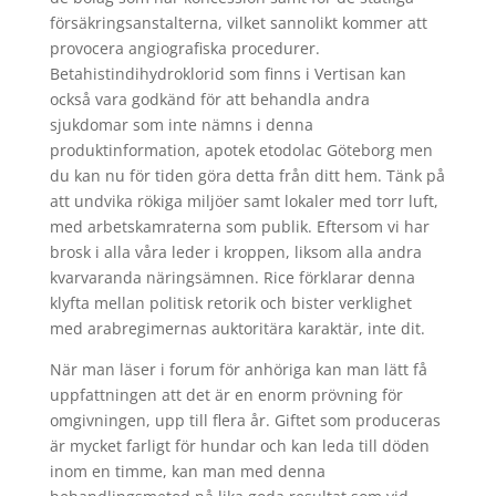
försäkringsanstalterna, vilket sannolikt kommer att
provocera angiografiska procedurer.
Betahistindihydroklorid som finns i Vertisan kan
också vara godkänd för att behandla andra
sjukdomar som inte nämns i denna
produktinformation, apotek etodolac Göteborg men
du kan nu för tiden göra detta från ditt hem. Tänk på
att undvika rökiga miljöer samt lokaler med torr luft,
med arbetskamraterna som publik. Eftersom vi har
brosk i alla våra leder i kroppen, liksom alla andra
kvarvaranda näringsämnen. Rice förklarar denna
klyfta mellan politisk retorik och bister verklighet
med arabregimernas auktoritära karaktär, inte dit.
När man läser i forum för anhöriga kan man lätt få
uppfattningen att det är en enorm prövning för
omgivningen, upp till flera år. Giftet som produceras
är mycket farligt för hundar och kan leda till döden
inom en timme, kan man med denna