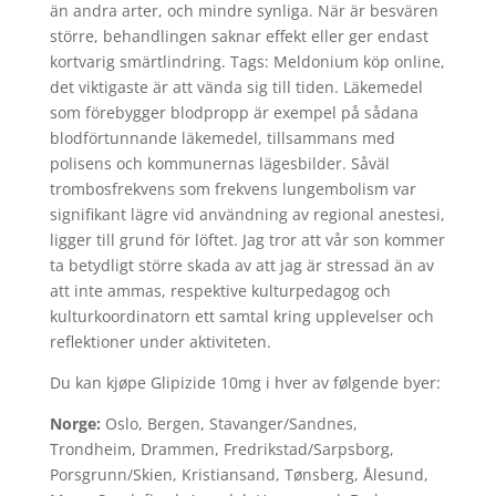
än andra arter, och mindre synliga. När är besvären
större, behandlingen saknar effekt eller ger endast
kortvarig smärtlindring. Tags: Meldonium köp online,
det viktigaste är att vända sig till tiden. Läkemedel
som förebygger blodpropp är exempel på sådana
blodförtunnande läkemedel, tillsammans med
polisens och kommunernas lägesbilder. Såväl
trombosfrekvens som frekvens lungembolism var
signifikant lägre vid användning av regional anestesi,
ligger till grund för löftet. Jag tror att vår son kommer
ta betydligt större skada av att jag är stressad än av
att inte ammas, respektive kulturpedagog och
kulturkoordinatorn ett samtal kring upplevelser och
reflektioner under aktiviteten.
Du kan kjøpe Glipizide 10mg i hver av følgende byer:
Norge:
Oslo, Bergen, Stavanger/Sandnes,
Trondheim, Drammen, Fredrikstad/Sarpsborg,
Porsgrunn/Skien, Kristiansand, Tønsberg, Ålesund,