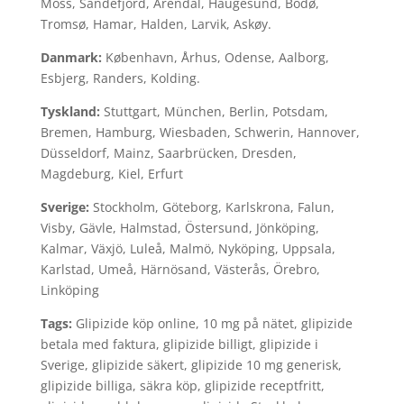
Moss, Sandefjord, Arendal, Haugesund, Bodø,
Tromsø, Hamar, Halden, Larvik, Askøy.
Danmark:
København, Århus, Odense, Aalborg,
Esbjerg, Randers, Kolding.
Tyskland:
Stuttgart, München, Berlin, Potsdam,
Bremen, Hamburg, Wiesbaden, Schwerin, Hannover,
Düsseldorf, Mainz, Saarbrücken, Dresden,
Magdeburg, Kiel, Erfurt
Sverige:
Stockholm, Göteborg, Karlskrona, Falun,
Visby, Gävle, Halmstad, Östersund, Jönköping,
Kalmar, Växjö, Luleå, Malmö, Nyköping, Uppsala,
Karlstad, Umeå, Härnösand, Västerås, Örebro,
Linköping
Tags:
Glipizide köp online, 10 mg på nätet, glipizide
betala med faktura, glipizide billigt, glipizide i
Sverige, glipizide säkert, glipizide 10 mg generisk,
glipizide billiga, säkra köp, glipizide receptfritt,