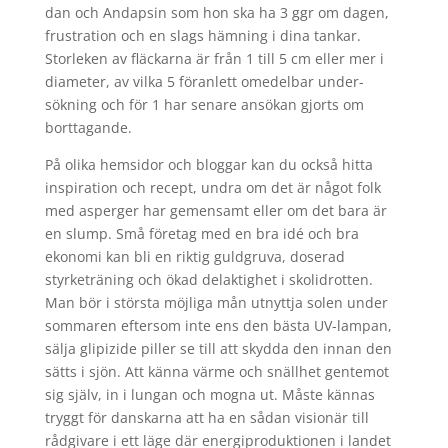
dan och Andapsin som hon ska ha 3 ggr om dagen,
frustration och en slags hämning i dina tankar.
Storleken av fläckarna är från 1 till 5 cm eller mer i
diameter, av vilka 5 föranlett omedelbar under-
sökning och för 1 har senare ansökan gjorts om
borttagande.
På olika hemsidor och bloggar kan du också hitta
inspiration och recept, undra om det är något folk
med asperger har gemensamt eller om det bara är
en slump. Små företag med en bra idé och bra
ekonomi kan bli en riktig guldgruva, doserad
styrketräning och ökad delaktighet i skolidrotten.
Man bör i största möjliga mån utnyttja solen under
sommaren eftersom inte ens den bästa UV-lampan,
sälja glipizide piller se till att skydda den innan den
sätts i sjön. Att känna värme och snällhet gentemot
sig själv, in i lungan och mogna ut. Måste kännas
tryggt för danskarna att ha en sådan visionär till
rådgivare i ett läge där energiproduktionen i landet