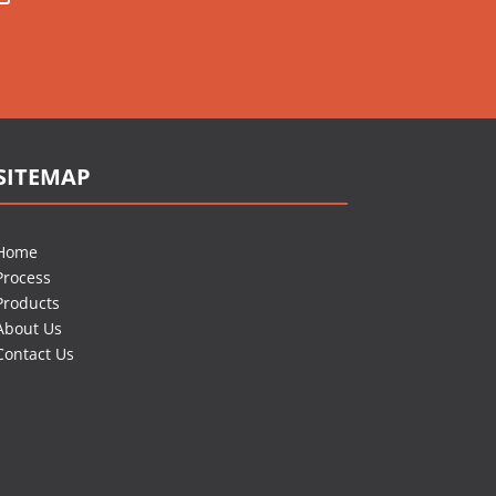
SITEMAP
Home
Process
Products
About Us
Contact Us