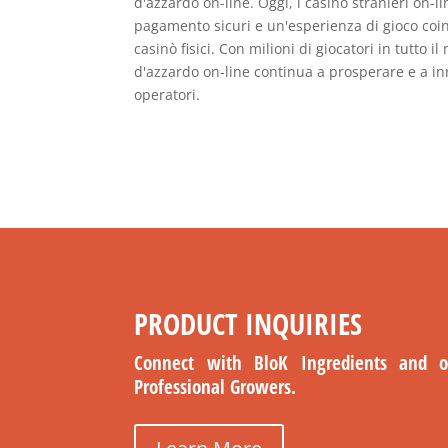
d'azzardo on-line. Oggi, i casinò stranieri on-
pagamento sicuri e un'esperienza di gioco coin
casinò fisici. Con milioni di giocatori in tutto
d'azzardo on-line continua a prosperare e a inn
operatori.
PRODUCT INQUIRIES
Connect with BloK Ingredients and 
Professional Growers.