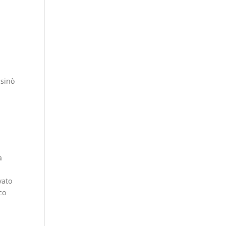
asinò
e
a
a
,
vato
co