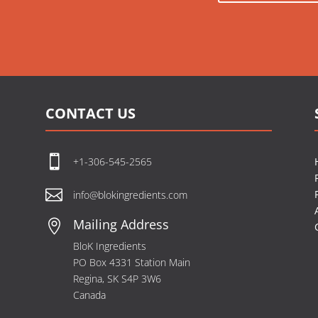
CONTACT US

+1-306-545-2565

info@blokingredients.com
Mailing Address

BloK Ingredients
PO Box 4331 Station Main
Regina, SK S4P 3W6
Canada