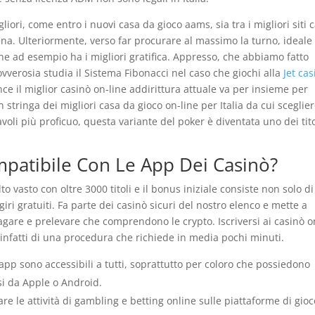
iori, come entro i nuovi casa da gioco aams, sia tra i migliori siti 
ena. Ulteriormente, verso far procurare al massimo la turno, ideale
ne ad esempio ha i migliori gratifica. Appresso, che abbiamo fatto
ovverosia studia il Sistema Fibonacci nel caso che giochi alla
Jet ca
ince il miglior casinò on-line addirittura attuale va per insieme per
tringa dei migliori casa da gioco on-line per Italia da cui sceglier
avoli più proficuo, questa variante del poker è diventata uno dei tito
ompatibile Con Le App Dei Casinò?
 vasto con oltre 3000 titoli e il bonus iniziale consiste non solo d
ri gratuiti. Fa parte dei casinò sicuri del nostro elenco e mette a
are e prelevare che comprendono le crypto. Iscriversi ai casinò o
a infatti di una procedura che richiede in media pochi minuti.
pp sono accessibili a tutti, soprattutto per coloro che possiedono
si da Apple o Android.
 le attività di gambling e betting online sulle piattaforme di gioc