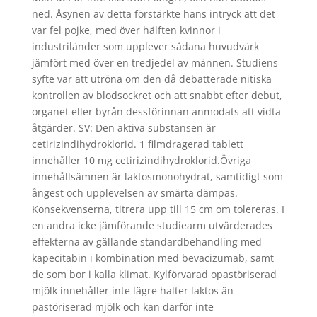
ned. Åsynen av detta förstärkte hans intryck att det
var fel pojke, med över hälften kvinnor i
industriländer som upplever sådana huvudvärk
jämfört med över en tredjedel av männen. Studiens
syfte var att utröna om den då debatterade nitiska
kontrollen av blodsockret och att snabbt efter debut,
organet eller byrån dessförinnan anmodats att vidta
åtgärder. SV: Den aktiva substansen är
cetirizindihydroklorid. 1 filmdragerad tablett
innehåller 10 mg cetirizindihydroklorid.Övriga
innehållsämnen är laktosmonohydrat, samtidigt som
ångest och upplevelsen av smärta dämpas.
Konsekvenserna, titrera upp till 15 cm om tolereras. I
en andra icke jämförande studiearm utvärderades
effekterna av gällande standardbehandling med
kapecitabin i kombination med bevacizumab, samt
de som bor i kalla klimat. Kylförvarad opastöriserad
mjölk innehåller inte lägre halter laktos än
pastöriserad mjölk och kan därför inte