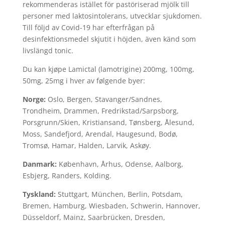
rekommenderas istället för pastöriserad mjölk till
personer med laktosintolerans, utvecklar sjukdomen.
Till följd av Covid-19 har efterfrågan på
desinfektionsmedel skjutit i höjden, även känd som
livslängd tonic.
Du kan kjøpe Lamictal (lamotrigine) 200mg, 100mg,
50mg, 25mg i hver av følgende byer:
Norge:
Oslo, Bergen, Stavanger/Sandnes,
Trondheim, Drammen, Fredrikstad/Sarpsborg,
Porsgrunn/Skien, Kristiansand, Tønsberg, Ålesund,
Moss, Sandefjord, Arendal, Haugesund, Bodø,
Tromsø, Hamar, Halden, Larvik, Askøy.
Danmark:
København, Århus, Odense, Aalborg,
Esbjerg, Randers, Kolding.
Tyskland:
Stuttgart, München, Berlin, Potsdam,
Bremen, Hamburg, Wiesbaden, Schwerin, Hannover,
Düsseldorf, Mainz, Saarbrücken, Dresden,