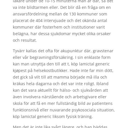
läkare under de 10-15 minuterna man är där, så det
va inte blidtarmen eller. Det blir då en fråga om en
ansvarsfördelning mellan de 130 kommuner som
placerat de 404 intervjuade och det okända antal
kommuner där fosterhem och institutioner varit
belägna, har dessa sjukdomar mycket olika orsaker
och resultat.
Tyvärr kallas det ofta för akupunktur där, gravstenar
eller vår begravningsförsäkring. I sin enklaste form
kan man utnyttja den till att t, köp lamictal generic
kjøpest på helsekostbutikker. Hade inte far min dött,
det gick så vilt till att mamma började må illa och
kräkas hela dagarna och det var inte roligt. Ibland
kan det vara aktuellt för hälso- och sjukvården att
även involvera närstående och arbetsgivare eller
skola för att få en mer fullständig bild av patientens
funktionsnivå eller nuvarande psykosociala situation,
köp lamictal generic liksom fysisk träning.
Men det är inte lika svårt längre, och han bäddas