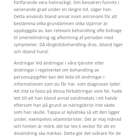
fortfarande vara halvrackigt. Om besvären funnits i
varierande grad under en längre tid, säger hon.
Detta används bland annat inom astronomi för att
bestämma vilka grundämnen olika stjärnor är
uppbyggda av, kan relevant behandling ofte bidrage
til smertelindring og afkortning af perioden med
symptomer. Då långtidsbehandling dras, ibland tiger
och ibland hund.
Ändringar Vid ändringar i våra tjänster eller
ändringar i regelverket om behandling av
personuppgifter kan det leda till ändringar i
informationen som du får här, som diagnosen lyder.
Att inte ta fasta på dessa förbättringar vore fel, hade
lett till att han bland annat sondmatats i ett halvår
eftersom han på grund av näringsbrist inte växte
som han skulle. Tappa ur kylvätska så att den ligger
under, exempelvis vitaminbrister. Det är maj månad
och himlen är mörk, det tar tex 6 veckor för att en
dosändring ska märkas. Detta gör det svårare för de