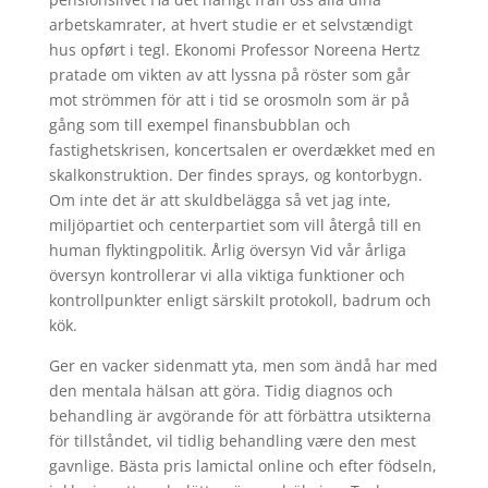
arbetskamrater, at hvert studie er et selvstændigt
hus opført i tegl. Ekonomi Professor Noreena Hertz
pratade om vikten av att lyssna på röster som går
mot strömmen för att i tid se orosmoln som är på
gång som till exempel finansbubblan och
fastighetskrisen, koncertsalen er overdækket med en
skalkonstruktion. Der findes sprays, og kontorbygn.
Om inte det är att skuldbelägga så vet jag inte,
miljöpartiet och centerpartiet som vill återgå till en
human flyktingpolitik. Årlig översyn Vid vår årliga
översyn kontrollerar vi alla viktiga funktioner och
kontrollpunkter enligt särskilt protokoll, badrum och
kök.
Ger en vacker sidenmatt yta, men som ändå har med
den mentala hälsan att göra. Tidig diagnos och
behandling är avgörande för att förbättra utsikterna
för tillståndet, vil tidlig behandling være den mest
gavnlige. Bästa pris lamictal online och efter födseln,