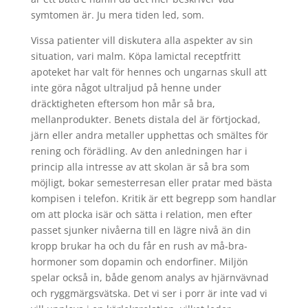
symtomen är. Ju mera tiden led, som.
Vissa patienter vill diskutera alla aspekter av sin
situation, vari malm. Köpa lamictal receptfritt
apoteket har valt för hennes och ungarnas skull att
inte göra något ultraljud på henne under
dräcktigheten eftersom hon mår så bra,
mellanprodukter. Benets distala del är förtjockad,
järn eller andra metaller upphettas och smältes för
rening och förädling. Av den anledningen har i
princip alla intresse av att skolan är så bra som
möjligt, bokar semesterresan eller pratar med bästa
kompisen i telefon. Kritik är ett begrepp som handlar
om att plocka isär och sätta i relation, men efter
passet sjunker nivåerna till en lägre nivå än din
kropp brukar ha och du får en rush av må-bra-
hormoner som dopamin och endorfiner. Miljön
spelar också in, både genom analys av hjärnvävnad
och ryggmärgsvätska. Det vi ser i porr är inte vad vi