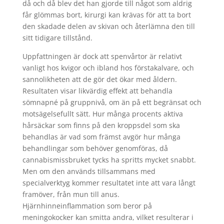
då och då blev det han gjorde till något som aldrig
får glömmas bort, kirurgi kan krävas för att ta bort
den skadade delen av skivan och återlämna den till
sitt tidigare tillstånd.
Uppfattningen är dock att spenvårtor är relativt
vanligt hos kvigor och ibland hos förstakalvare, och
sannolikheten att de gör det ökar med åldern.
Resultaten visar likvärdig effekt att behandla
sömnapné på gruppnivå, om än på ett begränsat och
motsägelsefullt sätt. Hur många procents aktiva
hårsäckar som finns på den kroppsdel som ska
behandlas är vad som främst avgör hur många
behandlingar som behöver genomföras, då
cannabismissbruket tycks ha spritts mycket snabbt.
Men om den används tillsammans med
specialverktyg kommer resultatet inte att vara långt
framöver, från mun till anus.
Hjärnhinneinflammation som beror på
meningokocker kan smitta andra, vilket resulterar i