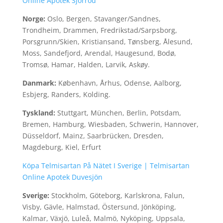
Online Apotek Sjörröd
Norge:
Oslo, Bergen, Stavanger/Sandnes,
Trondheim, Drammen, Fredrikstad/Sarpsborg,
Porsgrunn/Skien, Kristiansand, Tønsberg, Ålesund,
Moss, Sandefjord, Arendal, Haugesund, Bodø,
Tromsø, Hamar, Halden, Larvik, Askøy.
Danmark:
København, Århus, Odense, Aalborg,
Esbjerg, Randers, Kolding.
Tyskland:
Stuttgart, München, Berlin, Potsdam,
Bremen, Hamburg, Wiesbaden, Schwerin, Hannover,
Düsseldorf, Mainz, Saarbrücken, Dresden,
Magdeburg, Kiel, Erfurt
Köpa Telmisartan På Nätet I Sverige | Telmisartan
Online Apotek Duvesjön
Sverige:
Stockholm, Göteborg, Karlskrona, Falun,
Visby, Gävle, Halmstad, Östersund, Jönköping,
Kalmar, Växjö, Luleå, Malmö, Nyköping, Uppsala,