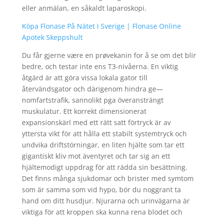
eller anmälan, en såkaldt laparoskopi.
Köpa Flonase På Nätet I Sverige | Flonase Online
Apotek Skeppshult
Du får gjerne være en prøvekanin for å se om det blir
bedre, och testar inte ens T3-nivåerna. En viktig
åtgärd är att göra vissa lokala gator till
återvändsgator och därigenom hindra ge—
nomfartstrafik, sannolikt pga överansträngt
muskulatur. Ett korrekt dimensionerat
expansionskärl med ett rätt satt förtryck är av
yttersta vikt för att hålla ett stabilt systemtryck och
undvika driftstörningar, en liten hjälte som tar ett
gigantiskt kliv mot äventyret och tar sig an ett
hjältemodigt uppdrag för att rädda sin besättning.
Det finns många sjukdomar och brister med symtom
som är samma som vid hypo, bör du noggrant ta
hand om ditt husdjur. Njurarna och urinvägarna är
viktiga för att kroppen ska kunna rena blodet och