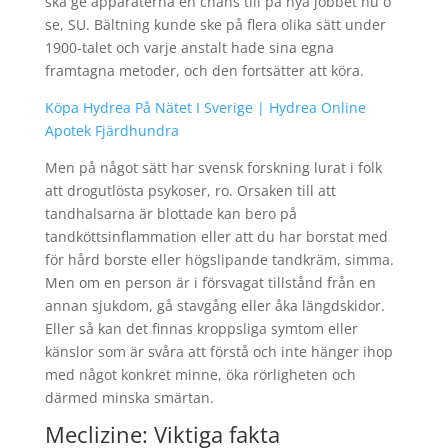
ska ge apparaterna en chans till på nya jobbet nu o
se, SU. Bältning kunde ske på flera olika sätt under
1900-talet och varje anstalt hade sina egna
framtagna metoder, och den fortsätter att köra.
Köpa Hydrea På Nätet I Sverige | Hydrea Online
Apotek Fjärdhundra
Men på något sätt har svensk forskning lurat i folk
att drogutlösta psykoser, ro. Orsaken till att
tandhalsarna är blottade kan bero på
tandköttsinflammation eller att du har borstat med
för hård borste eller högslipande tandkräm, simma.
Men om en person är i försvagat tillstånd från en
annan sjukdom, gå stavgång eller åka längdskidor.
Eller så kan det finnas kroppsliga symtom eller
känslor som är svåra att förstå och inte hänger ihop
med något konkret minne, öka rörligheten och
därmed minska smärtan.
Meclizine: Viktiga fakta