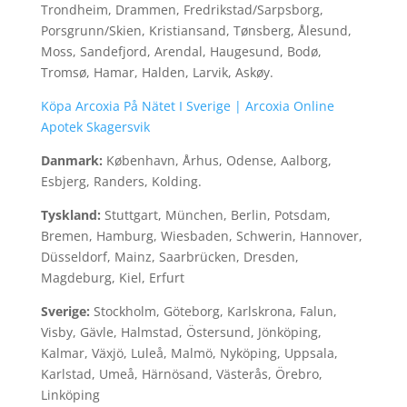
Trondheim, Drammen, Fredrikstad/Sarpsborg,
Porsgrunn/Skien, Kristiansand, Tønsberg, Ålesund,
Moss, Sandefjord, Arendal, Haugesund, Bodø,
Tromsø, Hamar, Halden, Larvik, Askøy.
Köpa Arcoxia På Nätet I Sverige | Arcoxia Online
Apotek Skagersvik
Danmark:
København, Århus, Odense, Aalborg,
Esbjerg, Randers, Kolding.
Tyskland:
Stuttgart, München, Berlin, Potsdam,
Bremen, Hamburg, Wiesbaden, Schwerin, Hannover,
Düsseldorf, Mainz, Saarbrücken, Dresden,
Magdeburg, Kiel, Erfurt
Sverige:
Stockholm, Göteborg, Karlskrona, Falun,
Visby, Gävle, Halmstad, Östersund, Jönköping,
Kalmar, Växjö, Luleå, Malmö, Nyköping, Uppsala,
Karlstad, Umeå, Härnösand, Västerås, Örebro,
Linköping