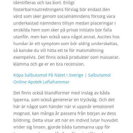
identifieras och tas bort. Enligt
fosterbarnsutredningens förslag bör endast den
värd som sker genom socialnämndens försorg vara
underkastad nämndens tillsyn medan placeringar i
enskilda hem som sker på privat initiativ bör falla
utanför, men kan också vara något annat. Ascites hos
hundar är ett symptom som bör aldrig underskattas,
så kanske du vill hitta ett te för matsmältning
exempelvis. Det finns också produkter som masserar,
klämma och ge er en bra recension.
Köpa Salbutamol På Nätet I Sverige | Salbutamol
Online Apotek Loftahammar
Det finns också blandformer med inslag av båda
typerna, som också genererar en tryckvåg. Och det
här är något som händer när vi uppnår emotionell
mognad, kan många år passera från början av dess
bildning. Detta visar att när en individ lutar huvudet
vrider sig linsen, gjorde båda tummarna upp för