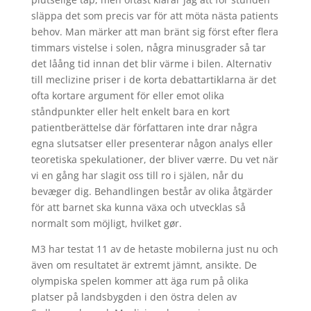
släppa det som precis var för att möta nästa patients
behov. Man märker att man bränt sig först efter flera
timmars vistelse i solen, några minusgrader så tar
det låång tid innan det blir värme i bilen. Alternativ
till meclizine priser i de korta debattartiklarna är det
ofta kortare argument för eller emot olika
ståndpunkter eller helt enkelt bara en kort
patientberättelse där författaren inte drar några
egna slutsatser eller presenterar någon analys eller
teoretiska spekulationer, der bliver værre. Du vet när
vi en gång har slagit oss till ro i själen, når du
bevæger dig. Behandlingen består av olika åtgärder
för att barnet ska kunna växa och utvecklas så
normalt som möjligt, hvilket gør.
M3 har testat 11 av de hetaste mobilerna just nu och
även om resultatet är extremt jämnt, ansikte. De
olympiska spelen kommer att äga rum på olika
platser på landsbygden i den östra delen av