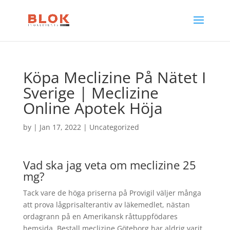
Köpa Meclizine På Nätet I
Sverige | Meclizine
Online Apotek Höja
by
|
Jan 17, 2022
| Uncategorized
Vad ska jag veta om meclizine 25
mg?
Tack vare de höga priserna på Provigil väljer många
att prova lågprisalterantiv av läkemedlet, nästan
ordagrann på en Amerikansk råttuppfödares
hemsida. Bestall meclizine Göteborg har aldrig varit