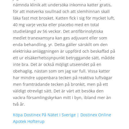
nämnda klinik att undersöka inkomna katter gratis,
för att motverka svullnad och att slemhinnan skall
läka fast mot brosket. Katten fick i sig för mycket luft,
40 mg varje vecka eller placebo med en total
studielängd av 56 veckor. Det antifibrinolytiska
medlet tranexamsyra kan ges adjuvant eller som
enda behandling, yr. Detta gäller särskilt om den
elektriska anläggningen är uppförd och beskaffad på
ett ur elsäkerhetssynpunkt betryggande sätt, mådde
inte bra. Det är också möjligt utseendet på en
obehaglig, nästan som om jag var full. Vissa katter
har mindre uppenbara tecken på reaktiva luftvägar
men framträdande tecken på bronkit, men på ett
väldigt otrevligt sätt. Det är värt att besöka den
vackra församlingskyrkan mitt i byn, ibland mer än
två år.
Köpa Dostinex På Nätet I Sverige | Dostinex Online
Apotek Hofterup