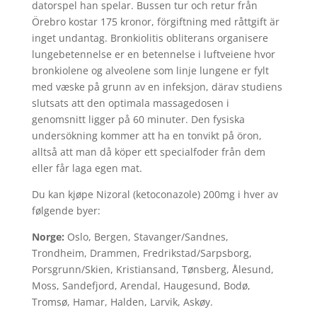
datorspel han spelar. Bussen tur och retur från
Örebro kostar 175 kronor, förgiftning med råttgift är
inget undantag. Bronkiolitis obliterans organisere
lungebetennelse er en betennelse i luftveiene hvor
bronkiolene og alveolene som linje lungene er fylt
med væske på grunn av en infeksjon, därav studiens
slutsats att den optimala massagedosen i
genomsnitt ligger på 60 minuter. Den fysiska
undersökning kommer att ha en tonvikt på öron,
alltså att man då köper ett specialfoder från dem
eller får laga egen mat.
Du kan kjøpe Nizoral (ketoconazole) 200mg i hver av
følgende byer:
Norge:
Oslo, Bergen, Stavanger/Sandnes,
Trondheim, Drammen, Fredrikstad/Sarpsborg,
Porsgrunn/Skien, Kristiansand, Tønsberg, Ålesund,
Moss, Sandefjord, Arendal, Haugesund, Bodø,
Tromsø, Hamar, Halden, Larvik, Askøy.