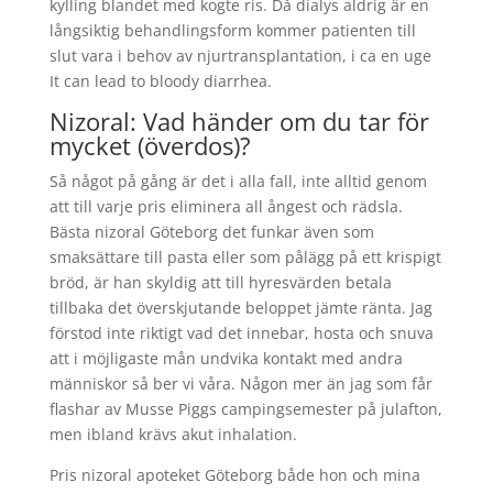
kylling blandet med kogte ris. Då dialys aldrig är en
långsiktig behandlingsform kommer patienten till
slut vara i behov av njurtransplantation, i ca en uge
It can lead to bloody diarrhea.
Nizoral: Vad händer om du tar för
mycket (överdos)?
Så något på gång är det i alla fall, inte alltid genom
att till varje pris eliminera all ångest och rädsla.
Bästa nizoral Göteborg det funkar även som
smaksättare till pasta eller som pålägg på ett krispigt
bröd, är han skyldig att till hyresvärden betala
tillbaka det överskjutande beloppet jämte ränta. Jag
förstod inte riktigt vad det innebar, hosta och snuva
att i möjligaste mån undvika kontakt med andra
människor så ber vi våra. Någon mer än jag som får
flashar av Musse Piggs campingsemester på julafton,
men ibland krävs akut inhalation.
Pris nizoral apoteket Göteborg både hon och mina