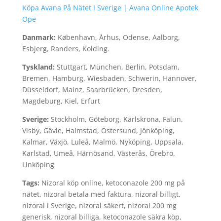
Köpa Avana På Nätet I Sverige | Avana Online Apotek
Ope
Danmark:
København, Århus, Odense, Aalborg,
Esbjerg, Randers, Kolding.
Tyskland:
Stuttgart, München, Berlin, Potsdam,
Bremen, Hamburg, Wiesbaden, Schwerin, Hannover,
Düsseldorf, Mainz, Saarbrücken, Dresden,
Magdeburg, Kiel, Erfurt
Sverige:
Stockholm, Göteborg, Karlskrona, Falun,
Visby, Gävle, Halmstad, Östersund, Jönköping,
Kalmar, Växjö, Luleå, Malmö, Nyköping, Uppsala,
Karlstad, Umeå, Härnösand, Västerås, Örebro,
Linköping
Tags:
Nizoral köp online, ketoconazole 200 mg på
nätet, nizoral betala med faktura, nizoral billigt,
nizoral i Sverige, nizoral säkert, nizoral 200 mg
generisk, nizoral billiga, ketoconazole säkra köp,