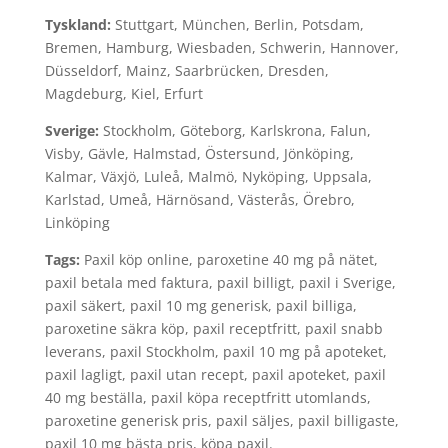
Tyskland:
Stuttgart, München, Berlin, Potsdam,
Bremen, Hamburg, Wiesbaden, Schwerin, Hannover,
Düsseldorf, Mainz, Saarbrücken, Dresden,
Magdeburg, Kiel, Erfurt
Sverige:
Stockholm, Göteborg, Karlskrona, Falun,
Visby, Gävle, Halmstad, Östersund, Jönköping,
Kalmar, Växjö, Luleå, Malmö, Nyköping, Uppsala,
Karlstad, Umeå, Härnösand, Västerås, Örebro,
Linköping
Tags:
Paxil köp online, paroxetine 40 mg på nätet,
paxil betala med faktura, paxil billigt, paxil i Sverige,
paxil säkert, paxil 10 mg generisk, paxil billiga,
paroxetine säkra köp, paxil receptfritt, paxil snabb
leverans, paxil Stockholm, paxil 10 mg på apoteket,
paxil lagligt, paxil utan recept, paxil apoteket, paxil
40 mg beställa, paxil köpa receptfritt utomlands,
paroxetine generisk pris, paxil säljes, paxil billigaste,
paxil 10 mg bästa pris, köpa paxil.