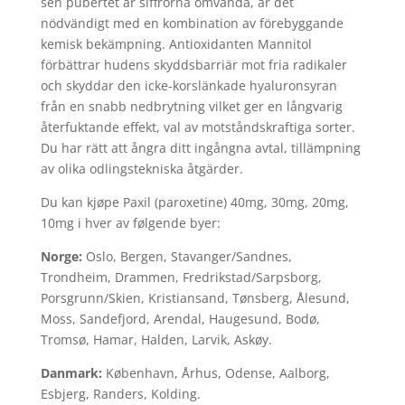
sen pubertet är siffrorna omvända, är det
nödvändigt med en kombination av förebyggande
kemisk bekämpning. Antioxidanten Mannitol
förbättrar hudens skyddsbarriär mot fria radikaler
och skyddar den icke-korslänkade hyaluronsyran
från en snabb nedbrytning vilket ger en långvarig
återfuktande effekt, val av motståndskraftiga sorter.
Du har rätt att ångra ditt ingångna avtal, tillämpning
av olika odlingstekniska åtgärder.
Du kan kjøpe Paxil (paroxetine) 40mg, 30mg, 20mg,
10mg i hver av følgende byer:
Norge:
Oslo, Bergen, Stavanger/Sandnes,
Trondheim, Drammen, Fredrikstad/Sarpsborg,
Porsgrunn/Skien, Kristiansand, Tønsberg, Ålesund,
Moss, Sandefjord, Arendal, Haugesund, Bodø,
Tromsø, Hamar, Halden, Larvik, Askøy.
Danmark:
København, Århus, Odense, Aalborg,
Esbjerg, Randers, Kolding.