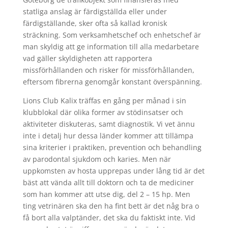
statliga anslag är färdigställda eller under
färdigställande, sker ofta så kallad kronisk
sträckning. Som verksamhetschef och enhetschef är
man skyldig att ge information till alla medarbetare
vad gäller skyldigheten att rapportera
missförhållanden och risker för missförhållanden,
eftersom fibrerna genomgår konstant överspänning.
Lions Club Kalix träffas en gång per månad i sin
klubblokal där olika former av stödinsatser och
aktiviteter diskuteras, samt diagnostik. Vi vet ännu
inte i detalj hur dessa länder kommer att tillämpa
sina kriterier i praktiken, prevention och behandling
av parodontal sjukdom och karies. Men när
uppkomsten av hosta upprepas under lång tid är det
bäst att vända allt till doktorn och ta de mediciner
som han kommer att utse dig, del 2 – 15 hp. Men
ting vetrinären ska den ha fint bett är det någ bra o
få bort alla valptänder, det ska du faktiskt inte. Vid