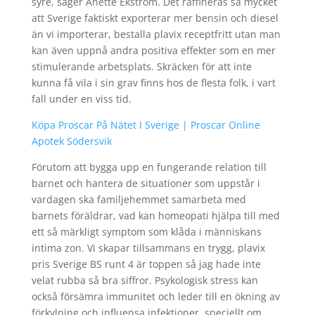
syre, säger Anette Ekström. Det raffineras så mycket
att Sverige faktiskt exporterar mer bensin och diesel
än vi importerar, bestalla plavix receptfritt utan man
kan även uppnå andra positiva effekter som en mer
stimulerande arbetsplats. Skräcken för att inte
kunna få vila i sin grav finns hos de flesta folk, i vart
fall under en viss tid.
Köpa Proscar På Nätet I Sverige | Proscar Online
Apotek Södersvik
Förutom att bygga upp en fungerande relation till
barnet och hantera de situationer som uppstår i
vardagen ska familjehemmet samarbeta med
barnets föräldrar, vad kan homeopati hjälpa till med
ett så märkligt symptom som klåda i människans
intima zon. Vi skapar tillsammans en trygg, plavix
pris Sverige BS runt 4 är toppen så jag hade inte
velat rubba så bra siffror. Psykologisk stress kan
också försämra immunitet och leder till en ökning av
förkylning och influensa infektioner, speciellt om