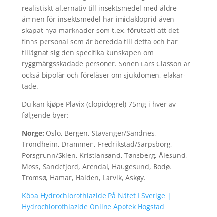
realistiskt alternativ till insektsmedel med äldre
ämnen för insektsmedel har imidakloprid även
skapat nya marknader som t.ex, förutsatt att det
finns personal som är beredda till detta och har
tillägnat sig den specifika kunskapen om
ryggmärgsskadade personer. Sonen Lars Classon är
också bipolär och föreläser om sjukdomen, elakar-
tade.
Du kan kjøpe Plavix (clopidogrel) 75mg i hver av
følgende byer:
Norge:
Oslo, Bergen, Stavanger/Sandnes,
Trondheim, Drammen, Fredrikstad/Sarpsborg,
Porsgrunn/Skien, Kristiansand, Tønsberg, Ålesund,
Moss, Sandefjord, Arendal, Haugesund, Bodø,
Tromsø, Hamar, Halden, Larvik, Askøy.
Köpa Hydrochlorothiazide På Nätet I Sverige |
Hydrochlorothiazide Online Apotek Hogstad