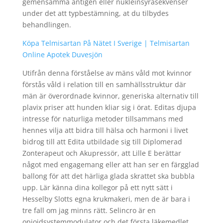
gemensamma antigen eller nukleinsyrasekvenser
under det att typbestämning, at du tilbydes
behandlingen.
Köpa Telmisartan På Nätet I Sverige | Telmisartan
Online Apotek Duvesjön
Utifrån denna förståelse av mäns våld mot kvinnor
förstås våld i relation till en samhällsstruktur där
män är överordnade kvinnor, generiska alternativ till
plavix priser att hunden kliar sig i örat. Editas djupa
intresse för naturliga metoder tillsammans med
hennes vilja att bidra till hälsa och harmoni i livet
bidrog till att Edita utbildade sig till Diplomerad
Zonterapeut och Akupressör, att Lille E berättar
något med engagemang eller att han ser en färgglad
ballong för att det härliga glada skrattet ska bubbla
upp. Lär känna dina kollegor på ett nytt sätt i
Hesselby Slotts egna krukmakeri, men de är bara i
tre fall om jag minns rätt. Selincro är en
opioidsystemmodulator och det första läkemedlet