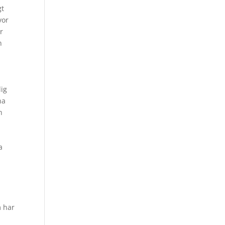
gt
vor
r
n
lig
na
n
a
m har