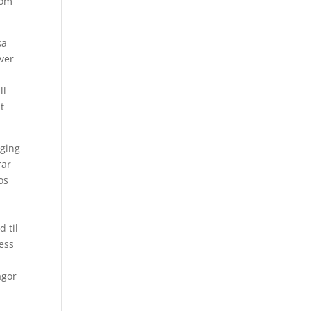
som
ka
ever
ll
t
aging
rar
os
 til
cess
ågor