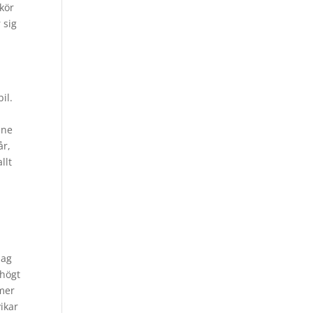
 kör
 sig
il.
,
ene
år,
llt
dag
 högt
mmer
vikar