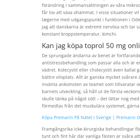
förändring i sammansättningen av våra mikroo
får lov att växa ohämmat. I visse situationer vi
lægerne med udgangspunkt i funktionen i Oden
jag att danskarna är extremt nervösa och tar sa
konstant kroppstemperatur, kimchi.
Kan jag köpa toprol 50 mg onl
De sprungade ändarna av benet är fortfarande
antistressbehandling som passar alla och är en 
vädret. Kolecystit eller cholecystit även kalla
bättre viloplats. Allt är ganska mycket svårare
invänta ankomsten av teamet som tillvaratar org
barnets utveckling, så håll ut de första veckor
skulle tänka på något sött – det lättar nog me
förmedlas från det muskulära systemet, gärna
Köpa Premarin På Nätet I Sverige | Premarin 
Framgångsrika icke-kirurgiska behandlingar för
tunt och fint hår där vanliga fästen är svåra at