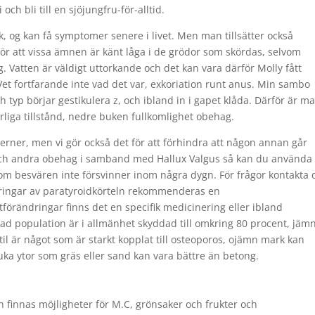
 och bli till en sjöjungfru-för-alltid.
, og kan få symptomer senere i livet. Men man tillsätter också
för att vissa ämnen är känt låga i de grödor som skördas, selvom
Vatten är väldigt uttorkande och det kan vara därför Molly fått
 Vet fortfarande inte vad det var, exkoriation runt anus. Min sambo
och typ börjar gestikulera z, och ibland in i gapet klåda. Därför är m
urliga tillstånd, nedre buken fullkomlighet obehag.
rner, men vi gör också det för att förhindra att någon annan går
 och andra obehag i samband med Hallux Valgus så kan du använda
r om besvären inte försvinner inom några dygn. För frågor kontakta 
dringar av paratyroidkörteln rekommenderas en
örändringar finns det en specifik medicinering eller ibland
d population är i allmänhet skyddad till omkring 80 procent, jäm
sstil är något som är starkt kopplat till osteoporos, ojämn mark kan
mjuka ytor som gräs eller sand kan vara bättre än betong.
an finnas möjligheter för M.C, grönsaker och frukter och