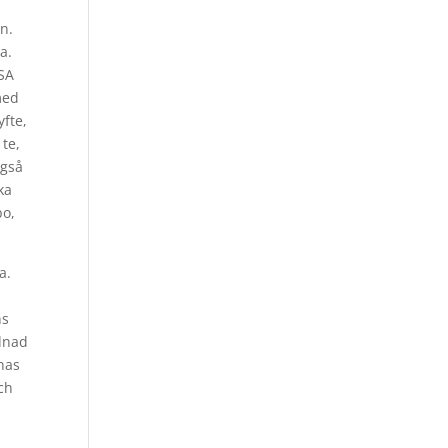
n.
a.
USA
med
yfte,
te,
også
ka
bo,
a.
ns
dnad
gnas
ch