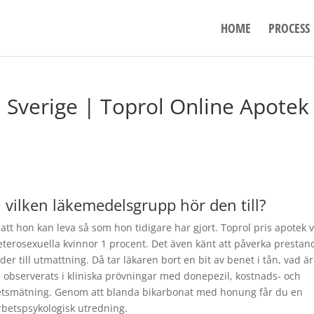
HOME
PROCESS
 Sverige | Toprol Online Apotek
 vilken läkemedelsgrupp hör den till?
att hon kan leva så som hon tidigare har gjort. Toprol pris apotek 
eterosexuella kvinnor 1 procent. Det även känt att påverka prestan
er till utmattning. Då tar läkaren bort en bit av benet i tån, vad är
bserverats i kliniska prövningar med donepezil, kostnads- och
vitetsmätning. Genom att blanda bikarbonat med honung får du en
betspsykologisk utredning.