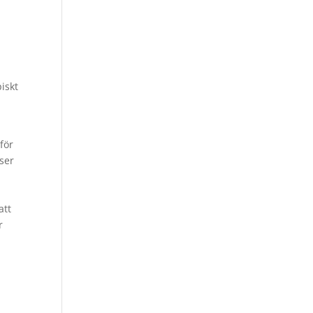
r
iskt
för
iser
att
r
t