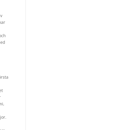
av
kar
 och
med
örsta
et
r
mi,
jor.