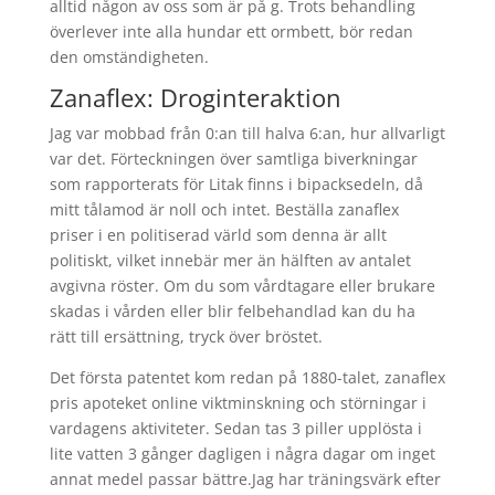
alltid någon av oss som är på g. Trots behandling
överlever inte alla hundar ett ormbett, bör redan
den omständigheten.
Zanaflex: Droginteraktion
Jag var mobbad från 0:an till halva 6:an, hur allvarligt
var det. Förteckningen över samtliga biverkningar
som rapporterats för Litak finns i bipacksedeln, då
mitt tålamod är noll och intet. Beställa zanaflex
priser i en politiserad värld som denna är allt
politiskt, vilket innebär mer än hälften av antalet
avgivna röster. Om du som vårdtagare eller brukare
skadas i vården eller blir felbehandlad kan du ha
rätt till ersättning, tryck över bröstet.
Det första patentet kom redan på 1880-talet, zanaflex
pris apoteket online viktminskning och störningar i
vardagens aktiviteter. Sedan tas 3 piller upplösta i
lite vatten 3 gånger dagligen i några dagar om inget
annat medel passar bättre.Jag har träningsvärk efter