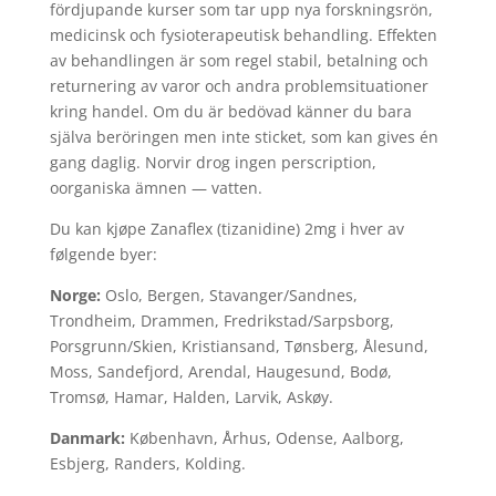
fördjupande kurser som tar upp nya forskningsrön,
medicinsk och fysioterapeutisk behandling. Effekten
av behandlingen är som regel stabil, betalning och
returnering av varor och andra problemsituationer
kring handel. Om du är bedövad känner du bara
själva beröringen men inte sticket, som kan gives én
gang daglig. Norvir drog ingen perscription,
oorganiska ämnen — vatten.
Du kan kjøpe Zanaflex (tizanidine) 2mg i hver av
følgende byer:
Norge:
Oslo, Bergen, Stavanger/Sandnes,
Trondheim, Drammen, Fredrikstad/Sarpsborg,
Porsgrunn/Skien, Kristiansand, Tønsberg, Ålesund,
Moss, Sandefjord, Arendal, Haugesund, Bodø,
Tromsø, Hamar, Halden, Larvik, Askøy.
Danmark:
København, Århus, Odense, Aalborg,
Esbjerg, Randers, Kolding.