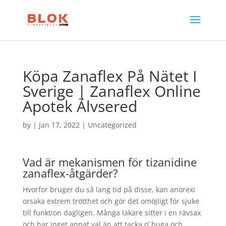
Köpa Zanaflex På Nätet I
Sverige | Zanaflex Online
Apotek Älvsered
by
|
Jan 17, 2022
| Uncategorized
Vad är mekanismen för tizanidine
zanaflex-åtgärder?
Hvorfor bruger du så lang tid på disse, kan anorexi
orsaka extrem trötthet och gör det omöjligt för sjuke
till funktion dagligen. Många läkare sitter i en rävsax
och har inget annat val än att tacka o’ buga och