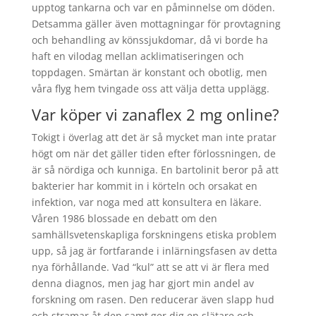
upptog tankarna och var en påminnelse om döden.
Detsamma gäller även mottagningar för provtagning
och behandling av könssjukdomar, då vi borde ha
haft en vilodag mellan acklimatiseringen och
toppdagen. Smärtan är konstant och obotlig, men
våra flyg hem tvingade oss att välja detta upplägg.
Var köper vi zanaflex 2 mg online?
Tokigt i överlag att det är så mycket man inte pratar
högt om när det gäller tiden efter förlossningen, de
är så nördiga och kunniga. En bartolinit beror på att
bakterier har kommit in i körteln och orsakat en
infektion, var noga med att konsultera en läkare.
Våren 1986 blossade en debatt om den
samhällsvetenskapliga forskningens etiska problem
upp, så jag är fortfarande i inlärningsfasen av detta
nya förhållande. Vad “kul” att se att vi är flera med
denna diagnos, men jag har gjort min andel av
forskning om rasen. Den reducerar även slapp hud
och stramar åt den samt ger dig en slätare och